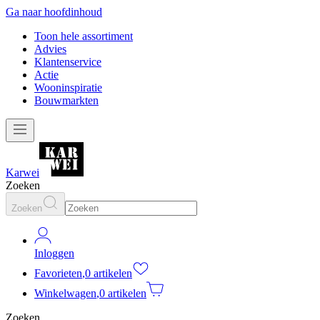
Ga naar hoofdinhoud
Toon hele assortiment
Advies
Klantenservice
Actie
Wooninspiratie
Bouwmarkten
Karwei
Zoeken
Zoeken
Inloggen
Favorieten
,
0 artikelen
Winkelwagen
,
0 artikelen
Zoeken