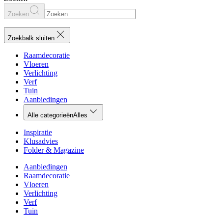
Zoeken
Zoekbalk sluiten
Raamdecoratie
Vloeren
Verlichting
Verf
Tuin
Aanbiedingen
Alle categorieën
Alles
Inspiratie
Klusadvies
Folder & Magazine
Aanbiedingen
Raamdecoratie
Vloeren
Verlichting
Verf
Tuin