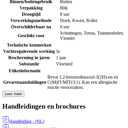
Binnen/buitengebruik
Buiten
Verpakking
Blik
Droogtijd
8 uur
Verwerkingsmethode
Doek
,
Kwast
,
Roller
Overschilderbaar na
6 uur
Schuttingen
,
Terras
,
Tuinmeubelen
,
Geschikt voor
Vlonder
Technische kenmerken
Vochtregulerende werking
Ja
Bescherming in jaren
1 jaar
Substantie
Vloeistof
Etiketinformatie
Bevat 1,2-benzisothiazool-3(2H)-on en
Gevarenaanduidingen
C(M)IT/MIT(3:1). Kan een allergische
reactie veroorzaken.
Lees meer
Handleidingen en brochures
Handleiding
- (
NL
)