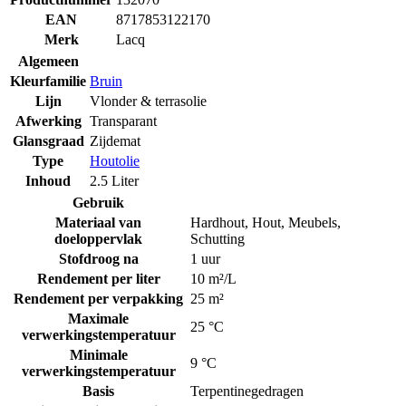
EAN
8717853122170
Merk
Lacq
Algemeen
Kleurfamilie
Bruin
Lijn
Vlonder & terrasolie
Afwerking
Transparant
Glansgraad
Zijdemat
Type
Houtolie
Inhoud
2.5 Liter
Gebruik
Materiaal van
Hardhout
,
Hout
,
Meubels
,
doeloppervlak
Schutting
Stofdroog na
1 uur
Rendement per liter
10 m²/L
Rendement per verpakking
25 m²
Maximale
25 °C
verwerkingstemperatuur
Minimale
9 °C
verwerkingstemperatuur
Basis
Terpentinegedragen