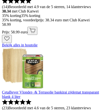
(
14
)
Beoordeeld met 4.9 van de 5 sterren, 14 klantreviews
38.34
met Club Karwei
35% korting
35% korting
35% korting, voordeelprijs: 38.34 euro met Club Karwei
58
.
99
Prijs: 58.99 euro
Bekijk alles in houtolie
CetaBever Vlonder- & Terrasolie bankirai zijdemat transparant
blank 4 liter
(
23
)
Beoordeeld met 4.6 van de 5 sterren, 23 klantreviews