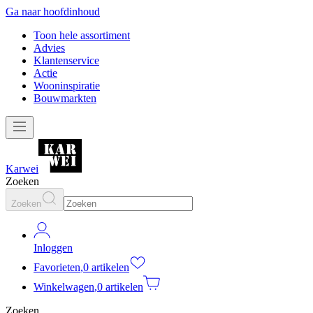
Ga naar hoofdinhoud
Toon hele assortiment
Advies
Klantenservice
Actie
Wooninspiratie
Bouwmarkten
Karwei
Zoeken
Zoeken
Inloggen
Favorieten
,
0 artikelen
Winkelwagen
,
0 artikelen
Zoeken