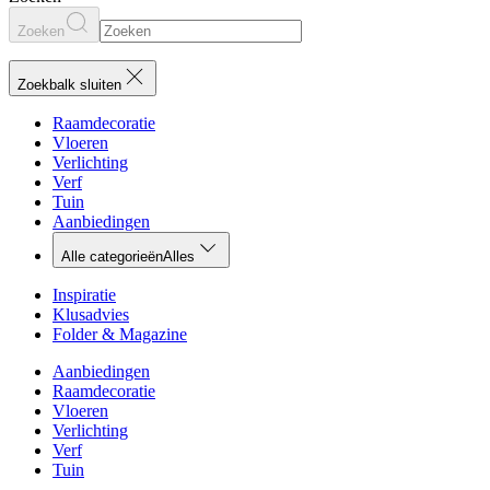
Zoeken
Zoekbalk sluiten
Raamdecoratie
Vloeren
Verlichting
Verf
Tuin
Aanbiedingen
Alle categorieën
Alles
Inspiratie
Klusadvies
Folder & Magazine
Aanbiedingen
Raamdecoratie
Vloeren
Verlichting
Verf
Tuin