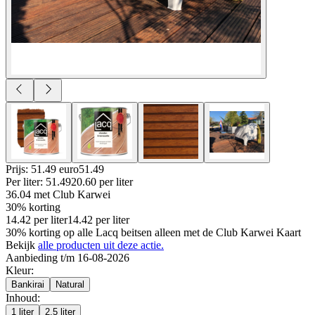
Prijs: 51.49 euro
51
.
49
Per
liter
:
51.49
20.60
per
liter
36.04
met Club Karwei
30% korting
14.42
per
liter
14.42
per
liter
30% korting op alle Lacq beitsen alleen met de Club Karwei Kaart
Bekijk
alle producten uit deze actie.
Aanbieding t/m 16-08-2026
Kleur
:
Bankirai
Natural
Inhoud
:
1 liter
2,5 liter