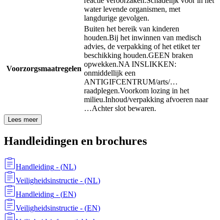
reactie veroorzaken.
Schadelijk voor in het
water levende organismen, met
langdurige gevolgen.
Buiten het bereik van kinderen
houden.
Bij het inwinnen van medisch
advies, de verpakking of het etiket ter
beschikking houden.
GEEN braken
opwekken.
NA INSLIKKEN:
Voorzorgsmaatregelen
onmiddellijk een
ANTIGIFCENTRUM/arts/…
raadplegen.
Voorkom lozing in het
milieu.
Inhoud/verpakking afvoeren naar
…
Achter slot bewaren.
Lees meer
Handleidingen en brochures
Handleiding
- (
NL
)
Veiligheidsinstructie
- (
NL
)
Handleiding
- (
EN
)
Veiligheidsinstructie
- (
EN
)