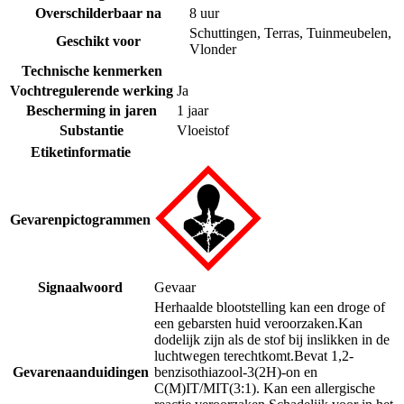
Overschilderbaar na
8 uur
Schuttingen
,
Terras
,
Tuinmeubelen
,
Geschikt voor
Vlonder
Technische kenmerken
Vochtregulerende werking
Ja
Bescherming in jaren
1 jaar
Substantie
Vloeistof
Etiketinformatie
Gevarenpictogrammen
Signaalwoord
Gevaar
Herhaalde blootstelling kan een droge of
een gebarsten huid veroorzaken.
Kan
dodelijk zijn als de stof bij inslikken in de
luchtwegen terechtkomt.
Bevat 1,2-
Gevarenaanduidingen
benzisothiazool-3(2H)-on en
C(M)IT/MIT(3:1). Kan een allergische