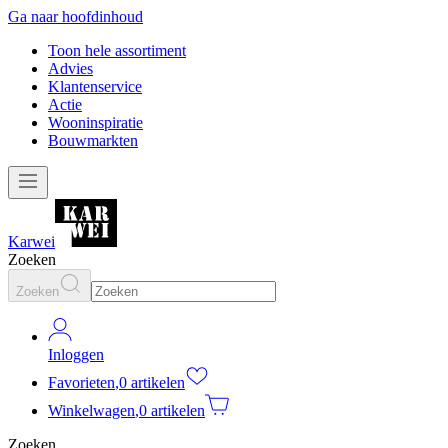
Ga naar hoofdinhoud
Toon hele assortiment
Advies
Klantenservice
Actie
Wooninspiratie
Bouwmarkten
Karwei
Zoeken
Zoeken
Inloggen
Favorieten
,
0 artikelen
Winkelwagen
,
0 artikelen
Zoeken