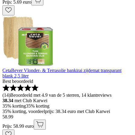
Prijs: 5.69 euro
CetaBever Vlonder- & Terrasolie bankirai zijdemat transparant
blank 2,5 liter
Best beoordeeld
(
14
)
Beoordeeld met 4.9 van de 5 sterren, 14 klantreviews
38.34
met Club Karwei
35% korting
35% korting
35% korting, voordeelprijs: 38.34 euro met Club Karwei
58
.
99
Prijs: 58.99 euro