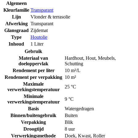
Algemeen
Kleurfamilie
Transparant
Lijn
Vlonder & terrasolie
Afwerking
Transparant
Glansgraad
Zijdemat
Type
Houtolie
Inhoud
1 Liter
Gebruik
Materiaal van
Hardhout
,
Hout
,
Meubels
,
doeloppervlak
Schutting
Rendement per liter
10 m²/L
Rendement per verpakking
10 m²
Maximale
25 °C
verwerkingstemperatuur
Minimale
9 °C
verwerkingstemperatuur
Basis
Watergedragen
Binnen/buitengebruik
Buiten
Verpakking
Blik
Droogtijd
8 uur
Verwerkingsmethode
Doek
,
Kwast
,
Roller