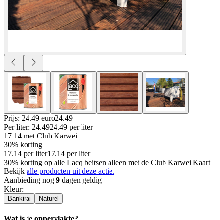
Prijs: 24.49 euro
24
.
49
Per
liter
:
24.49
24.49
per
liter
17.14
met Club Karwei
30% korting
17.14
per
liter
17.14
per
liter
30% korting op alle Lacq beitsen alleen met de Club Karwei Kaart
Bekijk
alle producten uit deze actie.
Aanbieding nog
9
dagen geldig
Kleur
:
Bankirai
Naturel
Wat is je oppervlakte?