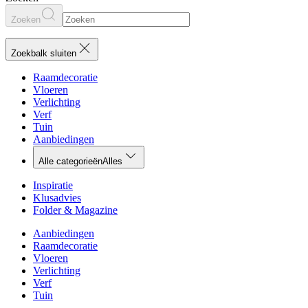
Zoeken
Zoekbalk sluiten
Raamdecoratie
Vloeren
Verlichting
Verf
Tuin
Aanbiedingen
Alle categorieën
Alles
Inspiratie
Klusadvies
Folder & Magazine
Aanbiedingen
Raamdecoratie
Vloeren
Verlichting
Verf
Tuin