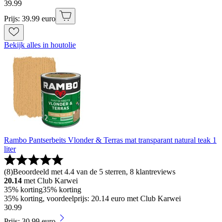
39
.
99
Prijs: 39.99 euro
Bekijk alles in houtolie
Rambo Pantserbeits Vlonder & Terras mat transparant natural teak 1
liter
(
8
)
Beoordeeld met 4.4 van de 5 sterren, 8 klantreviews
20.14
met Club Karwei
35% korting
35% korting
35% korting, voordeelprijs: 20.14 euro met Club Karwei
30
.
99
Prijs: 30.99 euro