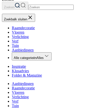
Zoeken
Zoekbalk sluiten
Raamdecoratie
Vloeren
Verlichting
Verf
Tuin
Aanbiedingen
Alle categorieën
Alles
Inspiratie
Klusadvies
Folder & Magazine
Aanbiedingen
Raamdecoratie
Vloeren
Verlichting
Verf
Tuin