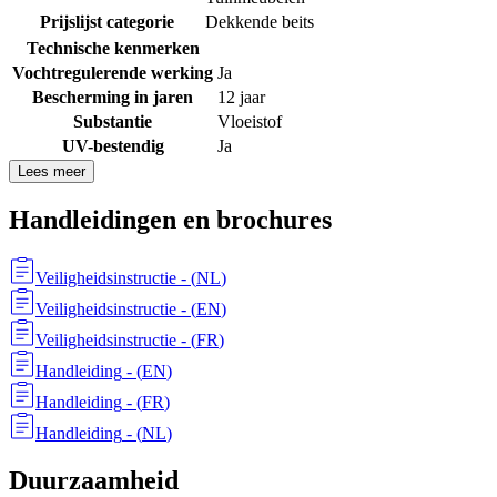
Prijslijst categorie
Dekkende beits
Technische kenmerken
Vochtregulerende werking
Ja
Bescherming in jaren
12 jaar
Substantie
Vloeistof
UV-bestendig
Ja
Lees meer
Handleidingen en brochures
Veiligheidsinstructie
- (
NL
)
Veiligheidsinstructie
- (
EN
)
Veiligheidsinstructie
- (
FR
)
Handleiding
- (
EN
)
Handleiding
- (
FR
)
Handleiding
- (
NL
)
Duurzaamheid