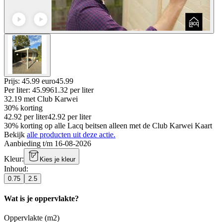
Prijs: 45.99 euro
45
.
99
Per
liter
:
45.99
61.32
per
liter
32.19
met Club Karwei
30% korting
42.92
per
liter
42.92
per
liter
30% korting op alle Lacq beitsen alleen met de Club Karwei Kaart
Bekijk
alle producten uit deze actie.
Aanbieding t/m 16-08-2026
Kleur
:
Kies je kleur
Inhoud
:
0.75
2.5
Wat is je oppervlakte?
Oppervlakte (m2)