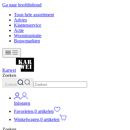
Ga naar hoofdinhoud
Toon hele assortiment
Advies
Klantenservice
Actie
Wooninspiratie
Bouwmarkten
Karwei
Zoeken
Zoeken
Inloggen
Favorieten
,
0 artikelen
Winkelwagen
,
0 artikelen
Zoeken