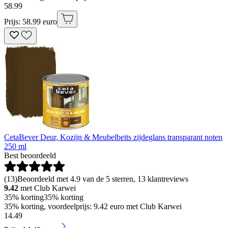
58
.
99
Prijs: 58.99 euro
CetaBever Deur, Kozijn & Meubelbeits zijdeglans transparant noten
250 ml
Best beoordeeld
(
13
)
Beoordeeld met 4.9 van de 5 sterren, 13 klantreviews
9.42
met Club Karwei
35% korting
35% korting
35% korting, voordeelprijs: 9.42 euro met Club Karwei
14
.
49