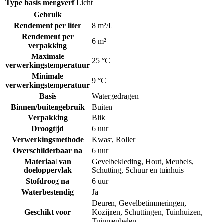
Type basis mengverf
Licht
Gebruik
Rendement per liter
8 m²/L
Rendement per
6 m²
verpakking
Maximale
25 °C
verwerkingstemperatuur
Minimale
9 °C
verwerkingstemperatuur
Basis
Watergedragen
Binnen/buitengebruik
Buiten
Verpakking
Blik
Droogtijd
6 uur
Verwerkingsmethode
Kwast
,
Roller
Overschilderbaar na
6 uur
Materiaal van
Gevelbekleding
,
Hout
,
Meubels
,
doeloppervlak
Schutting
,
Schuur en tuinhuis
Stofdroog na
6 uur
Waterbestendig
Ja
Deuren
,
Gevelbetimmeringen
,
Geschikt voor
Kozijnen
,
Schuttingen
,
Tuinhuizen
,
Tuinmeubelen