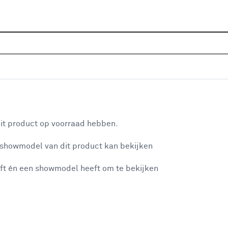
Sluiten
ing & tuinlampen
Home
Assortiment
Verlichting
Tuinverlichting & t
Populaire filters
aan je winkelwagen
Philips
(125)
it product op voorraad hebben.
Wandlamp
(309)
 showmodel van dit product kan bekijken
n je winkelwagen:
Zwart
(564)
ft én een showmodel heeft om te bekijken
Geen
(783)
Netspanning
(715)
Buitenlampen
(171)
misgegaan...
Sokkel
(46)