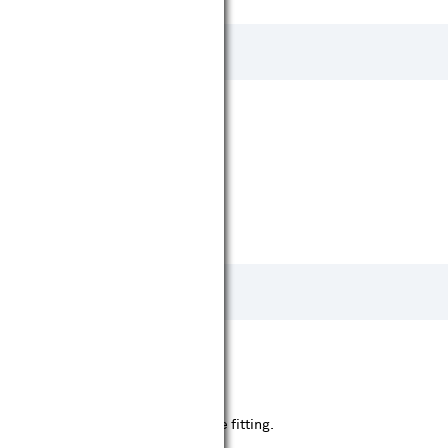
e kun je de juiste fitting kiezen.
gen door LED lampen met dezelfde fitting.