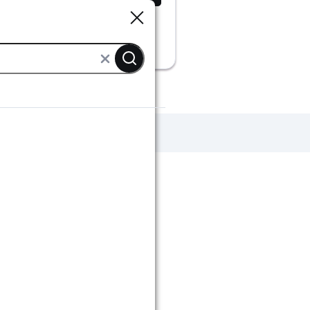
Sluiten
Sluiten
uinlampen