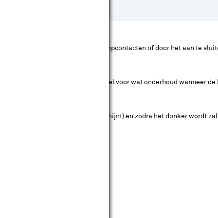
n aangesloten door middel van stopcontacten of door het aan te sluit
akkelijk aan te sluiten, maar zorgt wel voor wat onderhoud wanneer de b
 plaats je in de tuin (waar de zon schijnt) en zodra het donker wordt 