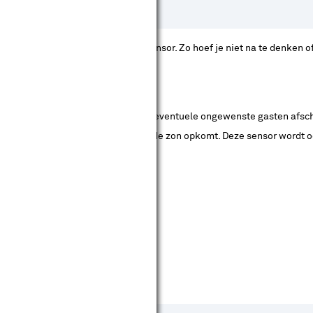
te kiezen voor een buitenlamp met sensor. Zo hoef je niet na te denken
esignaleerd voor de sensor. Dit kan eventuele ongewenste gasten afsc
emeren en gaat vanzelf weer uit als de zon opkomt. Deze sensor word