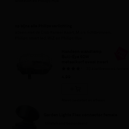
artikelen en Philips Hue
25% korting
op bijna alle Philips verlichting
alleen met de Club Karwei Kaart, M.u.v. lichtbronnen,
Philips smart led, WiZ en Philips Hue
Handson wandlamp 
Bull-Eye 60W 
metaalkorf ovaal zwart
33
klantreviews
review
4.
99
Alleen bestellen en afhalen
Garden Lights Flex connector female 
Uitstekend beoordeeld