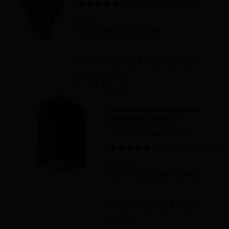
39
klantreviews
reviews
6.
99
5.
24
met Club Karwei
25% korting
Aanbieding nog
9
dagen geldig
KARWEI buitenlamp Evan 
antraciet 2-lichts
Uitstekend beoordeeld
76
klantreviews
review
29.
99
22.
49
met Club Karwei
25% korting
Aanbieding nog
9
dagen
geldig