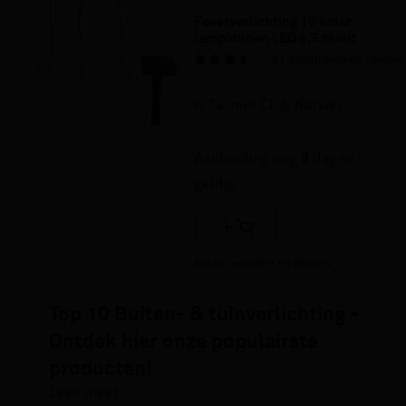
Feestverlichting 10 solar 
lampionnen LED 4,5 m wit
21
klantreviews
review
8.
99
6.
74
met Club Karwei
25% korting
Aanbieding nog
9
dagen
geldig
Alleen bestellen en afhalen
Top 10 Buiten- & tuinverlichting -
Ontdek hier onze populairste
producten!
Lees meer