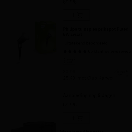
geldig
Philips tuinspies prikspot Puled 
5W zwart
Uitstekend beoordeeld
65
klantreviews
review
33.
99
25.
49
met Club Karwei
25% korting
Aanbieding nog
9
dagen
geldig