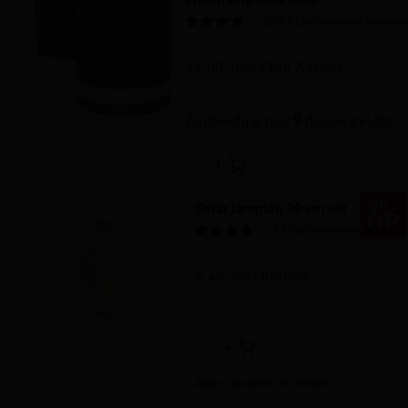
Wandlamp Aida solar
236
klantreviews
review
19.
99
13.
99
met Club Karwei
30% korting
Aanbieding nog
9
dagen geldig
Solar lampion 20 cm wit
3
klantreviews
reviews
4.
99
2.
49
met korting
50% korting
Alleen bestellen en afhalen