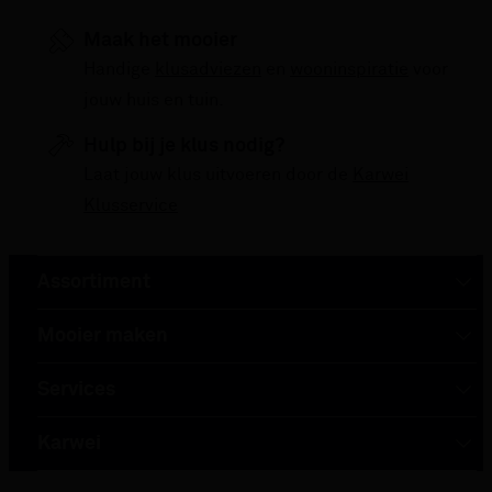
Van alle Buiten- & tuinverlichting hebben we onze
meest verkochte artikelen van dit moment voor je
Maak het mooier
op een rijtje gezet. Vergelijk makkelijk de
Handige
klusadviezen
en
wooninspiratie
voor
specificaties en prijzen om een goede keuze te
jouw huis en tuin.
kunnen maken. Deze lijst is altijd up-to-date,
Hulp bij je klus nodig?
zodat je meteen op de hoogte bent van de
Laat jouw klus uitvoeren door de
Karwei
nieuwste en beste producten. Bekijk de top 10
Klusservice
Buiten- & tuinverlichting en laat je inspireren voor
je volgende aankoop!
Assortiment
Mooier maken
Services
Karwei