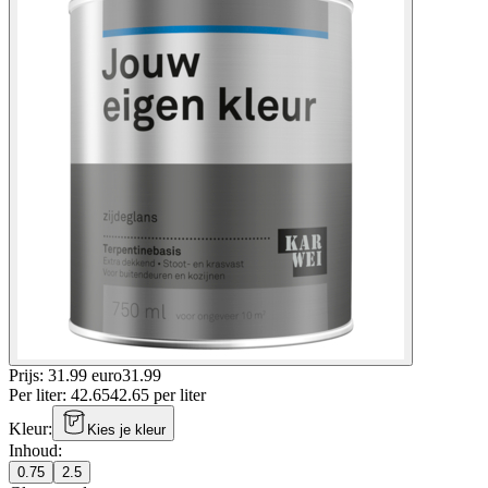
Prijs: 31.99 euro
31
.
99
Per
liter
:
42.65
42.65
per
liter
Kleur
:
Kies je kleur
Inhoud
:
0.75
2.5