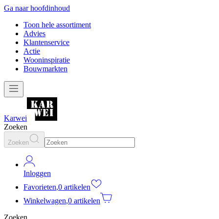
Ga naar hoofdinhoud
Toon hele assortiment
Advies
Klantenservice
Actie
Wooninspiratie
Bouwmarkten
Karwei
Zoeken
Zoeken
Inloggen
Favorieten
,
0 artikelen
Winkelwagen
,
0 artikelen
Zoeken