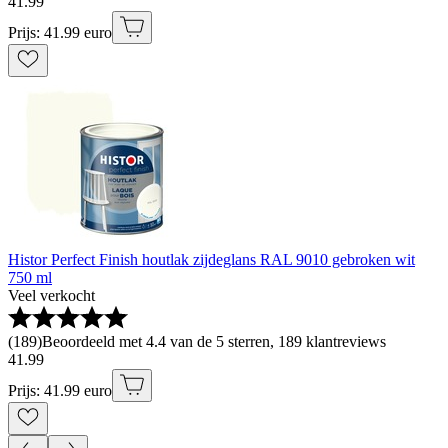
41
.
99
Prijs: 41.99 euro
Histor Perfect Finish houtlak zijdeglans RAL 9010 gebroken wit
750 ml
Veel verkocht
(
189
)
Beoordeeld met 4.4 van de 5 sterren, 189 klantreviews
41
.
99
Prijs: 41.99 euro