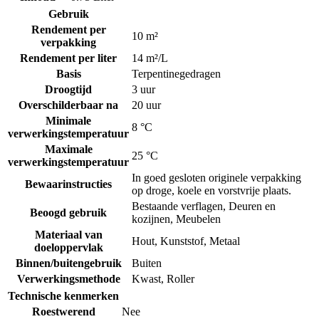
Gebruik
Rendement per
10 m²
verpakking
Rendement per liter
14 m²/L
Basis
Terpentinegedragen
Droogtijd
3 uur
Overschilderbaar na
20 uur
Minimale
8 °C
verwerkingstemperatuur
Maximale
25 °C
verwerkingstemperatuur
In goed gesloten originele verpakking
Bewaarinstructies
op droge, koele en vorstvrije plaats.
Bestaande verflagen
,
Deuren en
Beoogd gebruik
kozijnen
,
Meubelen
Materiaal van
Hout
,
Kunststof
,
Metaal
doeloppervlak
Binnen/buitengebruik
Buiten
Verwerkingsmethode
Kwast
,
Roller
Technische kenmerken
Roestwerend
Nee