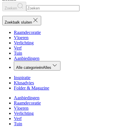
Zoeken
Zoekbalk sluiten
Raamdecoratie
Vloeren
Verlichting
Verf
Tuin
Aanbiedingen
Alle categorieën
Alles
Inspiratie
Klusadvies
Folder & Magazine
Aanbiedingen
Raamdecoratie
Vloeren
Verlichting
Verf
Tuin