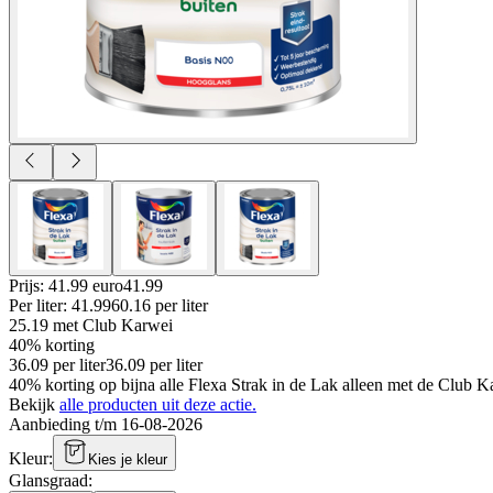
Prijs: 41.99 euro
41
.
99
Per
liter
:
41.99
60.16
per
liter
25.19
met Club Karwei
40% korting
36.09
per
liter
36.09
per
liter
40% korting op bijna alle Flexa Strak in de Lak alleen met de Club 
Bekijk
alle producten uit deze actie.
Aanbieding t/m 16-08-2026
Kleur
:
Kies je kleur
Glansgraad
: