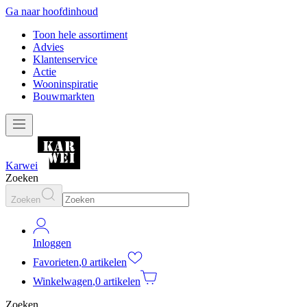
Ga naar hoofdinhoud
Toon hele assortiment
Advies
Klantenservice
Actie
Wooninspiratie
Bouwmarkten
Karwei
Zoeken
Zoeken
Inloggen
Favorieten
,
0 artikelen
Winkelwagen
,
0 artikelen
Zoeken