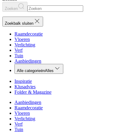
Zoeken
Zoekbalk sluiten
Raamdecoratie
Vloeren
Verlichting
Verf
Tuin
Aanbiedingen
Alle categorieën
Alles
Inspiratie
Klusadvies
Folder & Magazine
Aanbiedingen
Raamdecoratie
Vloeren
Verlichting
Verf
Tuin