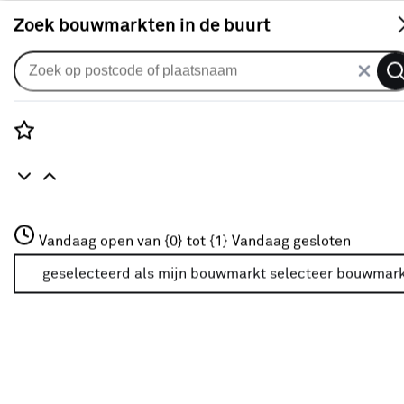
S
Zoek bouwmarkten in de buurt
Tuinmeubelen
Je gekozen filters:
wis filters
Rozenstraat 3
Vandaag open van {0} tot {1}
Vandaag gesloten
Woonstijlen
Bohemian
3772JH Amersfoort
+31 01234567
geselecteerd als mijn bouwmarkt
selecteer bouwmar
Meer over deze bouwmarkt
Type
Loungeset
(1)
Eettafel
(2)