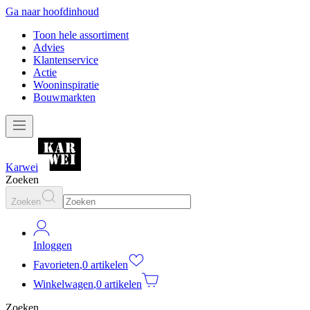
Ga naar hoofdinhoud
Toon hele assortiment
Advies
Klantenservice
Actie
Wooninspiratie
Bouwmarkten
Karwei
Zoeken
Zoeken
Inloggen
Favorieten
,
0 artikelen
Winkelwagen
,
0 artikelen
Zoeken