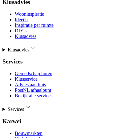
Klusadvies
Wooninspiratie
Ideeën
Inspiratie per ruimte
DIY's
Klusadvies
Klusadvies
Services
Gereedschap huren
Klusservice
Advies aan huis
PostNL afhaalpunt
Bekijk alle services
Services
Karwei
Bouwmarkten