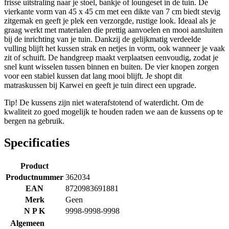
frisse uitstraling naar je stoel, bankje of loungeset in de tuin. De
vierkante vorm van 45 x 45 cm met een dikte van 7 cm biedt stevig
zitgemak en geeft je plek een verzorgde, rustige look. Ideaal als je
graag werkt met materialen die prettig aanvoelen en mooi aansluiten
bij de inrichting van je tuin. Dankzij de gelijkmatig verdeelde
vulling blijft het kussen strak en netjes in vorm, ook wanneer je vaak
zit of schuift. De handgreep maakt verplaatsen eenvoudig, zodat je
snel kunt wisselen tussen binnen en buiten. De vier knopen zorgen
voor een stabiel kussen dat lang mooi blijft. Je shopt dit
matraskussen bij Karwei en geeft je tuin direct een upgrade.
Tip! De kussens zijn niet waterafstotend of waterdicht. Om de
kwaliteit zo goed mogelijk te houden raden we aan de kussens op te
bergen na gebruik.
Specificaties
Product
Productnummer
362034
EAN
8720983691881
Merk
Geen
N P K
9998-9998-9998
Algemeen