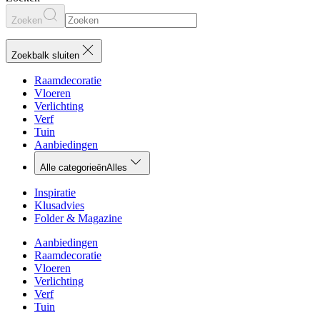
Zoeken
Zoekbalk sluiten
Raamdecoratie
Vloeren
Verlichting
Verf
Tuin
Aanbiedingen
Alle categorieën
Alles
Inspiratie
Klusadvies
Folder & Magazine
Aanbiedingen
Raamdecoratie
Vloeren
Verlichting
Verf
Tuin