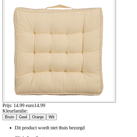
Prijs: 14.99 euro
14
.
99
Kleurfamilie
:
Bruin
Geel
Oranje
Wit
Dit product wordt niet thuis bezorgd