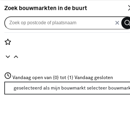
S
Zoek bouwmarkten in de buurt
Bouten & moeren
Je gekozen filters:
wis filters
Rozenstraat 3
Vandaag open van {0} tot {1}
Vandaag gesloten
Type
Cilinderkop bout
3772JH Amersfoort
+31 01234567
geselecteerd als mijn bouwmarkt
selecteer bouwmar
Meer over deze bouwmarkt
Type
Slotbout
(62)
Inbusbout
(11)