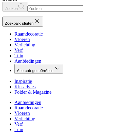
Zoeken
Zoekbalk sluiten
Raamdecoratie
Vloeren
Verlichting
Verf
Tuin
Aanbiedingen
Alle categorieën
Alles
Inspiratie
Klusadvies
Folder & Magazine
Aanbiedingen
Raamdecoratie
Vloeren
Verlichting
Verf
Tuin