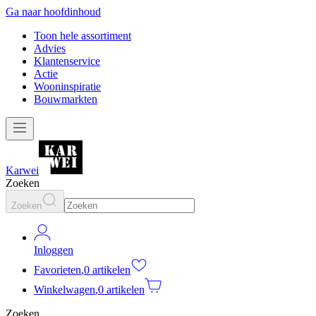
Ga naar hoofdinhoud
Toon hele assortiment
Advies
Klantenservice
Actie
Wooninspiratie
Bouwmarkten
Karwei
Zoeken
Zoeken
Inloggen
Favorieten
,
0 artikelen
Winkelwagen
,
0 artikelen
Zoeken