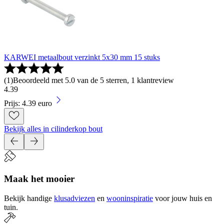
KARWEI metaalbout verzinkt 5x30 mm 15 stuks
(
1
)
Beoordeeld met 5.0 van de 5 sterren, 1 klantreview
4
.
39
Prijs: 4.39 euro
Bekijk alles in cilinderkop bout
Maak het mooier
Bekijk handige
klusadviezen
en
wooninspiratie
voor jouw huis en
tuin.