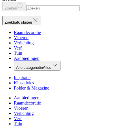
Zoeken
Zoekbalk sluiten
Raamdecoratie
Vloeren
Verlichting
Verf
Tuin
Aanbiedingen
Alle categorieën
Alles
Inspiratie
Klusadvies
Folder & Magazine
Aanbiedingen
Raamdecoratie
Vloeren
Verlichting
Verf
Tuin