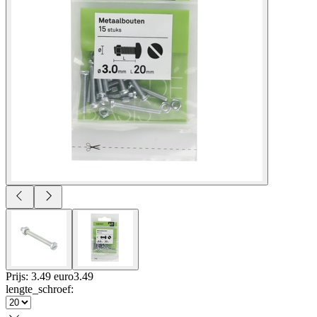
Prijs: 3.49 euro
3
.
49
lengte_schroef
: