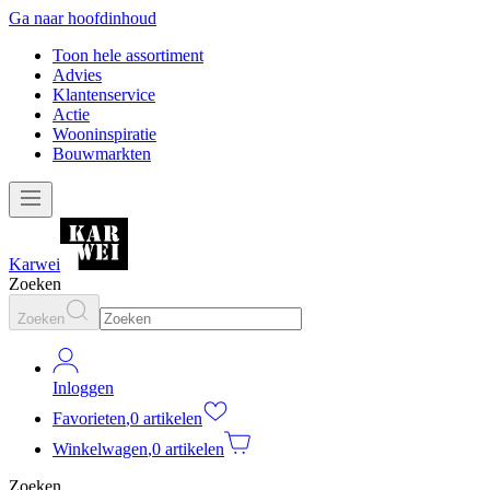
Ga naar hoofdinhoud
Toon hele assortiment
Advies
Klantenservice
Actie
Wooninspiratie
Bouwmarkten
Karwei
Zoeken
Zoeken
Inloggen
Favorieten
,
0 artikelen
Winkelwagen
,
0 artikelen
Zoeken