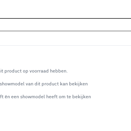
Sluiten
uurmachines
Home
Assortiment
Gereedschap
Elektrisch geree
Je gekozen filters:
aan je winkelwagen
Merk
Makita
it product op voorraad hebben.
 showmodel van dit product kan bekijken
n je winkelwagen:
Verkrijgbaarheid
ft én een showmodel heeft om te bekijken
Verkrijgbaarheid
Je ziet alleen de filters die werken voor de producten die in de lij
misgegaan...
- Online kopen