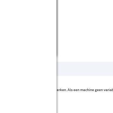
 hoe krachtiger de machine
ger dan machines op een accu
r’ zetten. Zo kun je voorzichtiger werken. Als een machine geen variabe