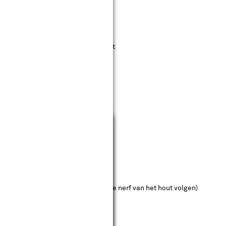
eg
machine vreet zich snel in het hout
Sluiten
euren en deurposten
j de andere schuurmachines moet je de nerf van het hout volgen)
 te polijsten