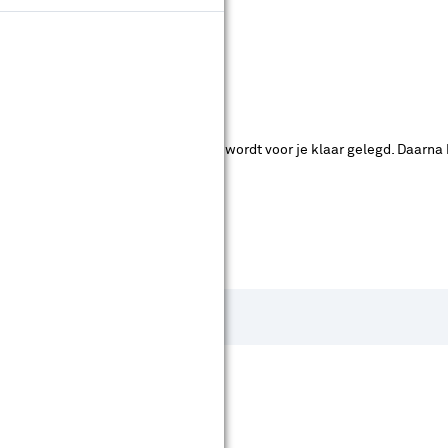
ende bouwmarkten bekijken.
ad. Je betaalt online en het product wordt voor je klaar gelegd. Daarna