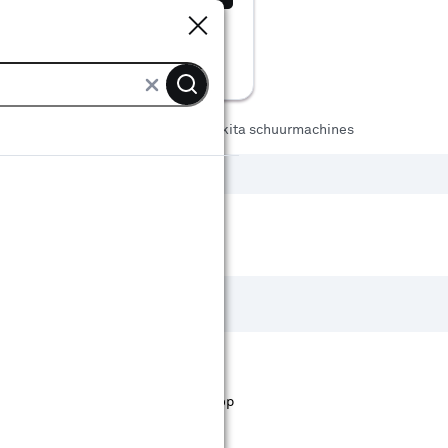
Sluiten
Sluiten
dschap
Schuurmachines
Makita schuurmachines
st staan. Bij Karwei kan je filteren op