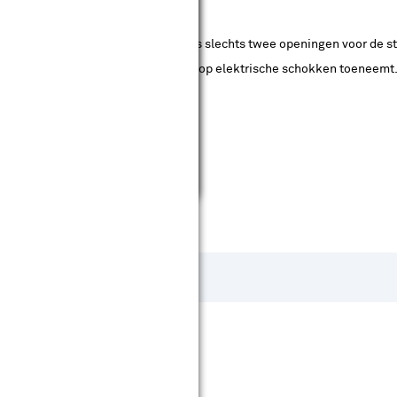
De stopcontacten hebben doorgaans slechts twee openingen voor de ste
val van een fout, waardoor het risico op elektrische schokken toeneemt