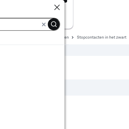
Sluiten
Sluiten
topcontacten & overige contactdozen
Stopcontacten in het zwart