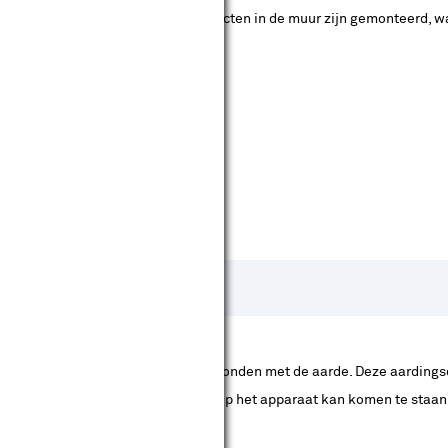
nt dat de schakelaars en stopcontacten in de muur zijn gemonteerd, w
l een groene/gele draad, die is verbonden met de aarde. Deze aardings
kom je dat de gevaarlijke spanning op het apparaat kan komen te sta