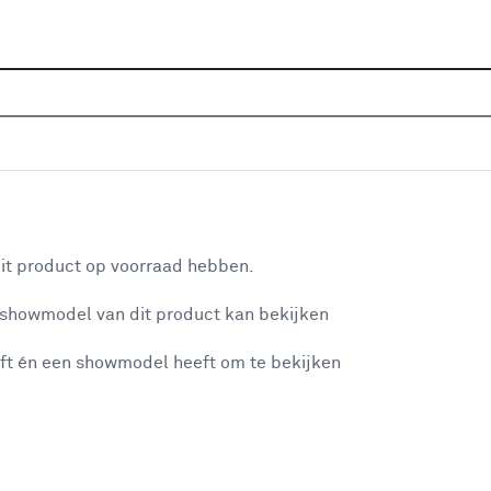
Sluiten
n in het zwart
Home
Assortiment
Elektra
Schakelmateriaal
S
Je gekozen filters:
aan je winkelwagen
Kleurfamilie
Zwart
it product op voorraad hebben.
 showmodel van dit product kan bekijken
n je winkelwagen:
Kleurfamilie
ft én een showmodel heeft om te bekijken
Wit
(122)
Metaal
(7)
Zwart
Zwart
(57)
misgegaan...