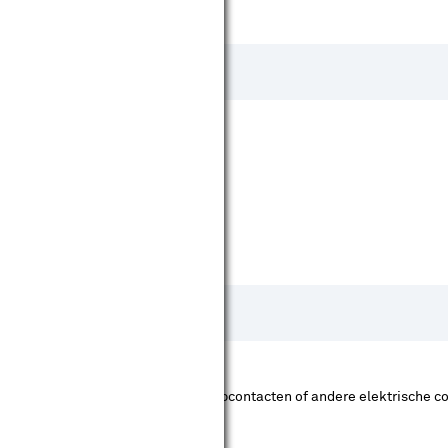
t betekent dat de schakelaars, stopcontacten of andere elektrische c