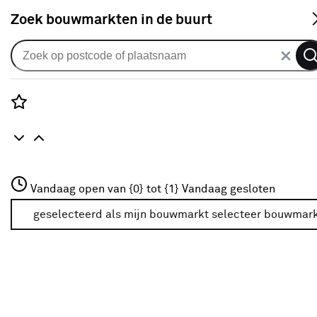
S
Zoek bouwmarkten in de buurt
Horren
Je gekozen filters:
wis filters
Rozenstraat 3
Vandaag open van {0} tot {1}
Vandaag gesloten
Geschikt voor
Deuren
3772JH Amersfoort
+31 01234567
geselecteerd als mijn bouwmarkt
selecteer bouwmar
Meer over deze bouwmarkt
Type
Selecteer het type hor dat past bij jouw situatie