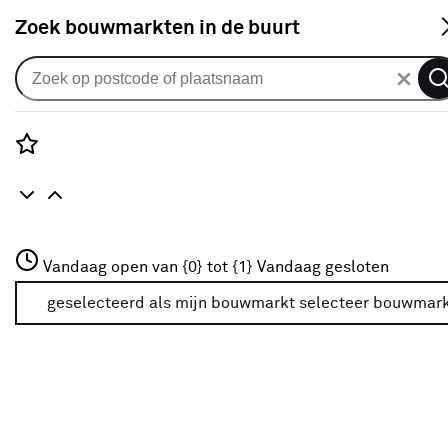
S
Zoek bouwmarkten in de buurt
Horren
Je gekozen filters:
wis filters
Rozenstraat 3
Vandaag open van {0} tot {1}
Vandaag gesloten
Geschikt voor
Deuren
3772JH Amersfoort
+31 01234567
geselecteerd als mijn bouwmarkt
selecteer bouwmar
Meer over deze bouwmarkt
Type
Selecteer het type hor dat past bij jouw situatie