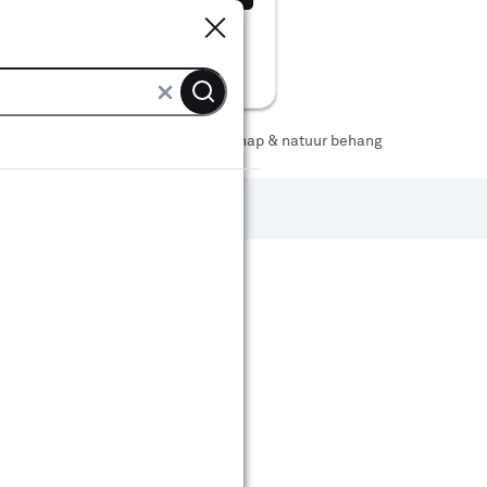
Sluiten
Sluiten
ng
Behang patroon
Landschap & natuur behang