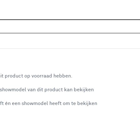
Sluiten
 natuur behang
Home
Assortiment
Behang & wandbekleding
Beha
Populaire filters
aan je winkelwagen
Natuur & landschap
(73)
it product op voorraad hebben.
Botanisch & jungle
(19)
 showmodel van dit product kan bekijken
n je winkelwagen:
groen
(11)
ft én een showmodel heeft om te bekijken
Zand
(3)
Vliesbehang
(71)
Goud/oker
(1)
misgegaan...
Groen/crème
(1)