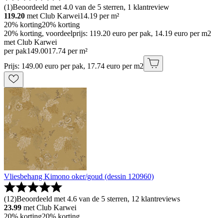
(
1
)
Beoordeeld met 4.0 van de 5 sterren, 1 klantreview
119.20
met Club Karwei
14.19
per m²
20% korting
20% korting
20% korting, voordeelprijs: 119.20 euro per pak, 14.19 euro per m2
met Club Karwei
per pak
149
.
00
17.74 per m²
Prijs: 149.00 euro per pak, 17.74 euro per m2
Vliesbehang Kimono oker/goud (dessin 120960)
(
12
)
Beoordeeld met 4.6 van de 5 sterren, 12 klantreviews
23.99
met Club Karwei
20% korting
20% korting