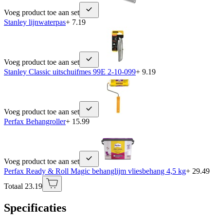
Voeg product toe aan set
Stanley lijnwaterpas
+ 7.19
Voeg product toe aan set
Stanley Classic uitschuifmes 99E 2-10-099
+ 9.19
Voeg product toe aan set
Perfax Behangroller
+ 15.99
Voeg product toe aan set
Perfax Ready & Roll Magic behanglijm vliesbehang 4,5 kg
+ 29.49
Totaal 23.19
Specificaties