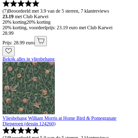
(
7
)
Beoordeeld met 3.9 van de 5 sterren, 7 klantreviews
23.19
met Club Karwei
20% korting
20% korting
20% korting, voordeelprijs: 23.19 euro met Club Karwei
28
.
99
Prijs: 28.99 euro
Bekijk alles in vliesbehang
Vliesbehang William Morris at Home Bird & Pomegranate
Diepgroen (dessin 124260)
(
2
)
Beoordeeld met 5.0 van de 5 sterren, 2 klantreviews