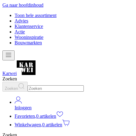
Ga naar hoofdinhoud
Toon hele assortiment
Advies
Klantenservice
Actie
Wooninspiratie
Bouwmarkten
Karwei
Zoeken
Zoeken
Inloggen
Favorieten
,
0 artikelen
Winkelwagen
,
0 artikelen
Zoeken