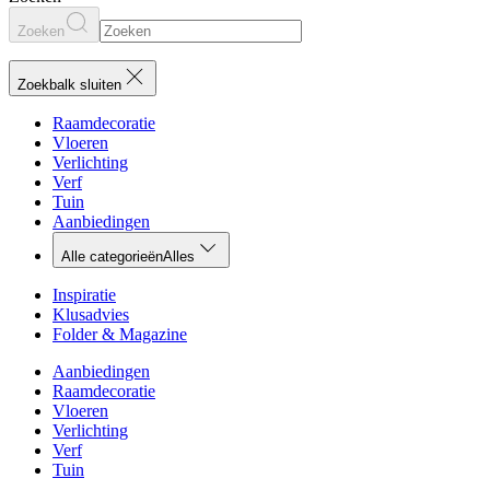
Zoeken
Zoekbalk sluiten
Raamdecoratie
Vloeren
Verlichting
Verf
Tuin
Aanbiedingen
Alle categorieën
Alles
Inspiratie
Klusadvies
Folder & Magazine
Aanbiedingen
Raamdecoratie
Vloeren
Verlichting
Verf
Tuin