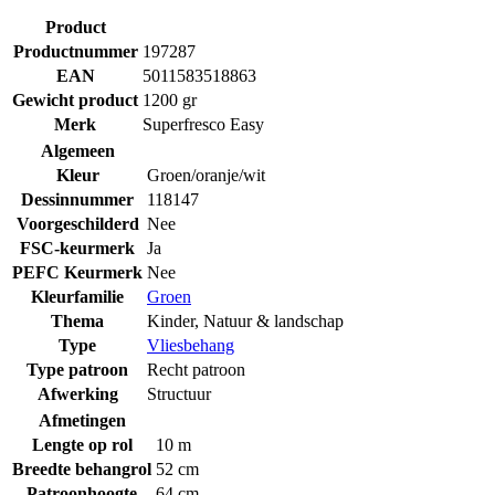
Product
Productnummer
197287
EAN
5011583518863
Gewicht product
1200 gr
Merk
Superfresco Easy
Algemeen
Kleur
Groen/oranje/wit
Dessinnummer
118147
Voorgeschilderd
Nee
FSC-keurmerk
Ja
PEFC Keurmerk
Nee
Kleurfamilie
Groen
Thema
Kinder
,
Natuur & landschap
Type
Vliesbehang
Type patroon
Recht patroon
Afwerking
Structuur
Afmetingen
Lengte op rol
10 m
Breedte behangrol
52 cm
Patroonhoogte
64 cm