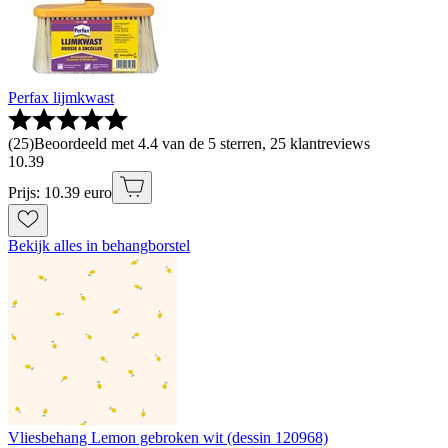
Perfax lijmkwast
(
25
)
Beoordeeld met 4.4 van de 5 sterren, 25 klantreviews
10
.
39
Prijs: 10.39 euro
Bekijk alles in behangborstel
Vliesbehang Lemon gebroken wit (dessin 120968)