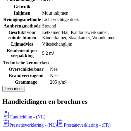
Gebruik
Inlijmen
Muur inlijmen
Reinigingsmethode
Licht vochtige doek
Aanbrengmethode
Stotend
Geschikt voor
Eetkamer
,
Hal
,
Kantoor/werkkamer
,
ruimte binnen
Kinderkamer
,
Slaapkamer
,
Woonkamer
Lijmadvies
Vliesbehanglijm
Rendement per
5.2 m²
verpakking
Technische kenmerken
Overschilderbaar
Nee
Brandvertragend
Nee
Grammage
205 g/m²
Lees meer
Handleidingen en brochures
Handleiding
- (
NL
)
Prestatieverklaring
- (
NL
)
Prestatieverklaring
- (
FR
)