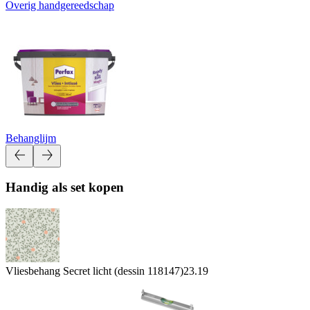
Overig handgereedschap
Behanglijm
Handig als set kopen
Vliesbehang Secret licht (dessin 118147)
23.19