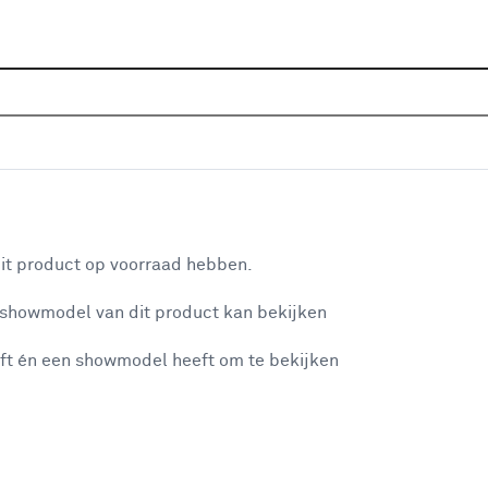
Sluiten
 natuur behang
Home
Assortiment
Behang & wandbekleding
Beha
Populaire filters
aan je winkelwagen
Natuur & landschap
(73)
it product op voorraad hebben.
Botanisch & jungle
(19)
 showmodel van dit product kan bekijken
n je winkelwagen:
groen
(11)
ft én een showmodel heeft om te bekijken
Zand
(3)
Vliesbehang
(71)
Goud/oker
(1)
misgegaan...
Groen/crème
(1)