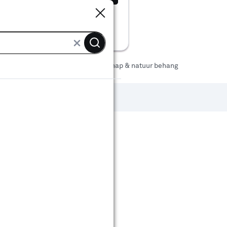
Sluiten
Sluiten
ng
Behang patroon
Landschap & natuur behang