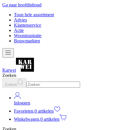
Ga naar hoofdinhoud
Toon hele assortiment
Advies
Klantenservice
Actie
Wooninspiratie
Bouwmarkten
Karwei
Zoeken
Zoeken
Inloggen
Favorieten
,
0 artikelen
Winkelwagen
,
0 artikelen
Zoeken