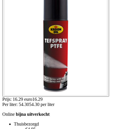
Prijs: 16.29 euro
16
.
29
Per
liter
:
54.30
54.30
per
liter
Online
bijna uitverkocht
Thuisbezorgd