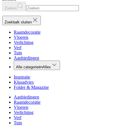
Zoeken
Zoekbalk sluiten
Raamdecoratie
Vloeren
Verlichting
Verf
Tuin
Aanbiedingen
Alle categorieën
Alles
Inspiratie
Klusadvies
Folder & Magazine
Aanbiedingen
Raamdecoratie
Vloeren
Verlichting
Verf
Tuin