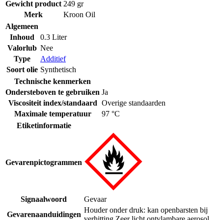
Gewicht product
249 gr
Merk
Kroon Oil
Algemeen
Inhoud
0.3 Liter
Valorlub
Nee
Type
Additief
Soort olie
Synthetisch
Technische kenmerken
Ondersteboven te gebruiken
Ja
Viscositeit index/standaard
Overige standaarden
Maximale temperatuur
97 °C
Etiketinformatie
Gevarenpictogrammen
Signaalwoord
Gevaar
Houder onder druk: kan openbarsten bij
Gevarenaanduidingen
verhitting.
Zeer licht ontvlambare aerosol.