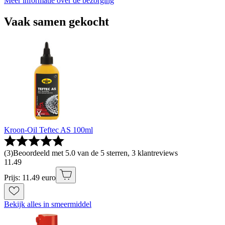
Meer informatie over de bezorging
Vaak samen gekocht
Kroon-Oil Teftec AS 100ml
(
3
)
Beoordeeld met 5.0 van de 5 sterren, 3 klantreviews
11
.
49
Prijs: 11.49 euro
Bekijk alles in smeermiddel