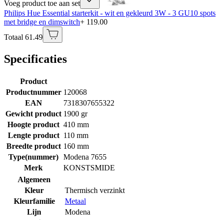
Voeg product toe aan set
Philips Hue Essential starterkit - wit en gekleurd 3W - 3 GU10 spots
met bridge en dimswitch
+ 119.00
Totaal 61.49
Specificaties
Product
Productnummer
120068
EAN
7318307655322
Gewicht product
1900 gr
Hoogte product
410 mm
Lengte product
110 mm
Breedte product
160 mm
Type(nummer)
Modena 7655
Merk
KONSTSMIDE
Algemeen
Kleur
Thermisch verzinkt
Kleurfamilie
Metaal
Lijn
Modena