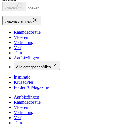
Zoeken
Zoekbalk sluiten
Raamdecoratie
Vloeren
Verlichting
Verf
Tuin
Aanbiedingen
Alle categorieën
Alles
Inspiratie
Klusadvies
Folder & Magazine
Aanbiedingen
Raamdecoratie
Vloeren
Verlichting
Verf
Tuin