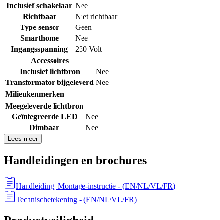
Inclusief schakelaar
Nee
Richtbaar
Niet richtbaar
Type sensor
Geen
Smarthome
Nee
Ingangsspanning
230 Volt
Accessoires
Inclusief lichtbron
Nee
Transformator bijgeleverd
Nee
Milieukenmerken
Meegeleverde lichtbron
Geïntegreerde LED
Nee
Dimbaar
Nee
Lees meer
Handleidingen en brochures
Handleiding, Montage-instructie
- (
EN/NL/VL/FR
)
Technischetekening
- (
EN/NL/VL/FR
)