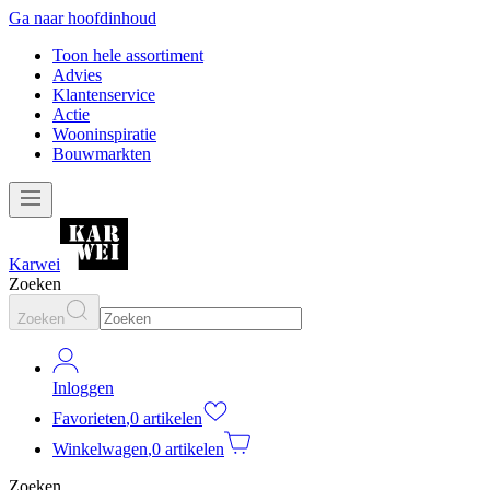
Ga naar hoofdinhoud
Toon hele assortiment
Advies
Klantenservice
Actie
Wooninspiratie
Bouwmarkten
Karwei
Zoeken
Zoeken
Inloggen
Favorieten
,
0 artikelen
Winkelwagen
,
0 artikelen
Zoeken