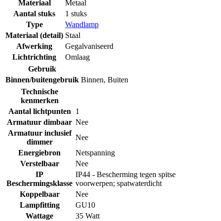
Materiaal
Metaal
Aantal stuks
1 stuks
Type
Wandlamp
Materiaal (detail)
Staal
Afwerking
Gegalvaniseerd
Lichtrichting
Omlaag
Gebruik
Binnen/buitengebruik
Binnen
,
Buiten
Technische
kenmerken
Aantal lichtpunten
1
Armatuur dimbaar
Nee
Armatuur inclusief
Nee
dimmer
Energiebron
Netspanning
Verstelbaar
Nee
IP
IP44 - Bescherming tegen spitse
Beschermingsklasse
voorwerpen; spatwaterdicht
Koppelbaar
Nee
Lampfitting
GU10
Wattage
35 Watt