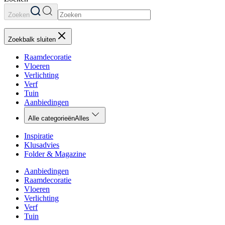
Zoeken
Zoekbalk sluiten
Raamdecoratie
Vloeren
Verlichting
Verf
Tuin
Aanbiedingen
Alle categorieën
Alles
Inspiratie
Klusadvies
Folder & Magazine
Aanbiedingen
Raamdecoratie
Vloeren
Verlichting
Verf
Tuin