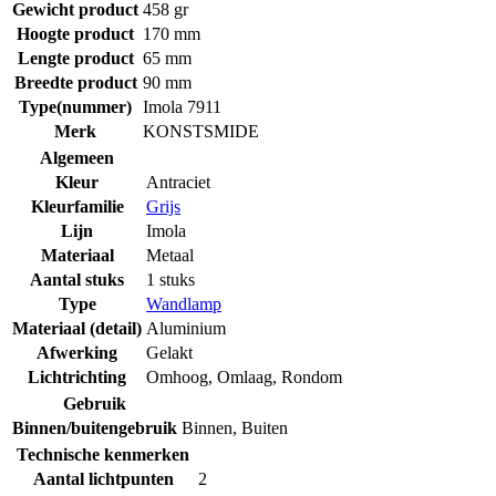
Gewicht product
458 gr
Hoogte product
170 mm
Lengte product
65 mm
Breedte product
90 mm
Type(nummer)
Imola 7911
Merk
KONSTSMIDE
Algemeen
Kleur
Antraciet
Kleurfamilie
Grijs
Lijn
Imola
Materiaal
Metaal
Aantal stuks
1 stuks
Type
Wandlamp
Materiaal (detail)
Aluminium
Afwerking
Gelakt
Lichtrichting
Omhoog
,
Omlaag
,
Rondom
Gebruik
Binnen/buitengebruik
Binnen
,
Buiten
Technische kenmerken
Aantal lichtpunten
2