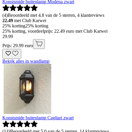
Konstsmide buitenlamp Modena zwart
(
4
)
Beoordeeld met 4.8 van de 5 sterren, 4 klantreviews
22.49
met Club Karwei
25% korting
25% korting
25% korting, voordeelprijs: 22.49 euro met Club Karwei
29
.
99
Prijs: 29.99 euro
Bekijk alles in wandlamp
Konstsmide buitenlamp Cagliari zwart
(
14
)
Beoordeeld met 5.0 van de 5 sterren, 14 klantreviews