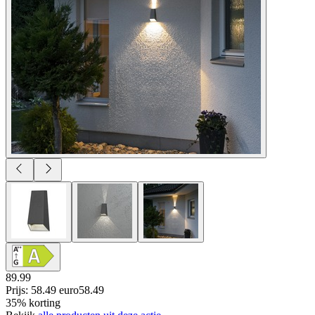
89.99
Prijs: 58.49 euro
58
.
49
35% korting