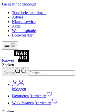
Ga naar hoofdinhoud
Toon hele assortiment
Advies
Klantenservice
Actie
Wooninspiratie
Bouwmarkten
Karwei
Zoeken
Zoeken
Inloggen
Favorieten
,
0 artikelen
Winkelwagen
,
0 artikelen
Zoeken