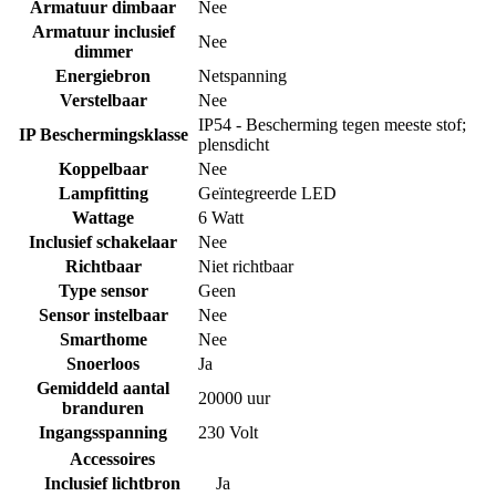
Armatuur dimbaar
Nee
Armatuur inclusief
Nee
dimmer
Energiebron
Netspanning
Verstelbaar
Nee
IP54 - Bescherming tegen meeste stof;
IP Beschermingsklasse
plensdicht
Koppelbaar
Nee
Lampfitting
Geïntegreerde LED
Wattage
6 Watt
Inclusief schakelaar
Nee
Richtbaar
Niet richtbaar
Type sensor
Geen
Sensor instelbaar
Nee
Smarthome
Nee
Snoerloos
Ja
Gemiddeld aantal
20000 uur
branduren
Ingangsspanning
230 Volt
Accessoires
Inclusief lichtbron
Ja