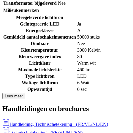
Transformator bijgeleverd
Nee
Milieukenmerken
Meegeleverde lichtbron
Geïntegreerde LED
Ja
Energieklasse
A
Gemiddeld aantal schakelmomenten
50000 stuks
Dimbaar
Nee
Kleurtemperatuur
3000 Kelvin
Kleurweergave index
80
Lichtkleur
Warm wit
Maximale lichtsterkte
460 lm
Type lichtbron
LED
Wattage lichtbron
6 Watt
Opwarmtijd
0 sec
Lees meer
Handleidingen en brochures
Handleiding, Technischetekening
- (
FR/VL/NL/EN
)
Technischetekening
- (
FR/VL/NL/EN
)