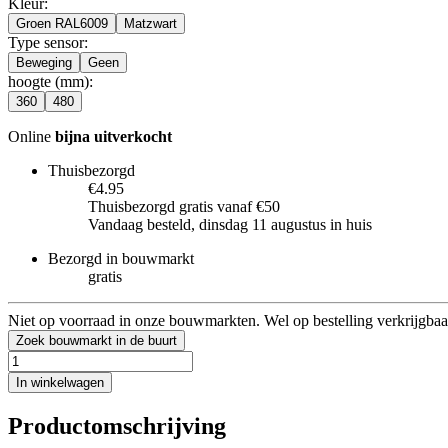
Kleur
:
Groen RAL6009
Matzwart
Type sensor
:
Beweging
Geen
hoogte (mm)
:
360
480
Online
bijna uitverkocht
Thuisbezorgd
€4.95
Thuisbezorgd gratis vanaf €50
Vandaag besteld, dinsdag 11 augustus in huis
Bezorgd in bouwmarkt
gratis
Niet op voorraad in onze bouwmarkten. Wel op bestelling verkrijgbaa
Zoek bouwmarkt in de buurt
In winkelwagen
Productomschrijving