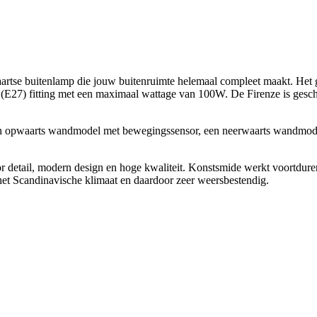
tse buitenlamp die jouw buitenruimte helemaal compleet maakt. Het gr
rote (E27) fitting met een maximaal wattage van 100W. De Firenze is ges
een opwaarts wandmodel met bewegingssensor, een neerwaarts wandmod
 detail, modern design en hoge kwaliteit. Konstsmide werkt voortdure
 het Scandinavische klimaat en daardoor zeer weersbestendig.