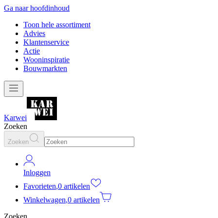
Ga naar hoofdinhoud
Toon hele assortiment
Advies
Klantenservice
Actie
Wooninspiratie
Bouwmarkten
Karwei
Zoeken
Zoeken
Inloggen
Favorieten
,
0 artikelen
Winkelwagen
,
0 artikelen
Zoeken