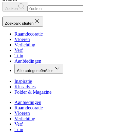
Zoeken
Zoekbalk sluiten
Raamdecoratie
Vloeren
Verlichting
Verf
Tuin
Aanbiedingen
Alle categorieën
Alles
Inspiratie
Klusadvies
Folder & Magazine
Aanbiedingen
Raamdecoratie
Vloeren
Verlichting
Verf
Tuin