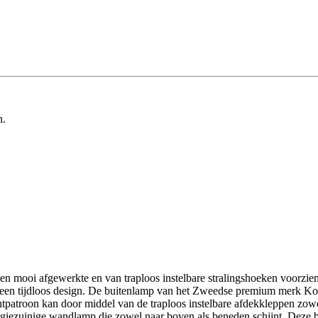
n.
 mooi afgewerkte en van traploos instelbare stralingshoeken voorzi
ft een tijdloos design. De buitenlamp van het Zweedse premium merk 
roon kan door middel van de traploos instelbare afdekkleppen zowel
ergiezuinige wandlamp die zowel naar boven als beneden schijnt. Deze bu