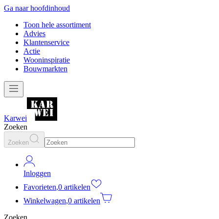
Ga naar hoofdinhoud
Toon hele assortiment
Advies
Klantenservice
Actie
Wooninspiratie
Bouwmarkten
Karwei
Zoeken
Zoeken
Inloggen
Favorieten
,
0 artikelen
Winkelwagen
,
0 artikelen
Zoeken