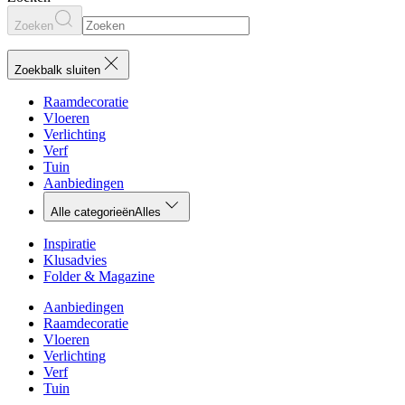
Zoeken
Zoekbalk sluiten
Raamdecoratie
Vloeren
Verlichting
Verf
Tuin
Aanbiedingen
Alle categorieën
Alles
Inspiratie
Klusadvies
Folder & Magazine
Aanbiedingen
Raamdecoratie
Vloeren
Verlichting
Verf
Tuin