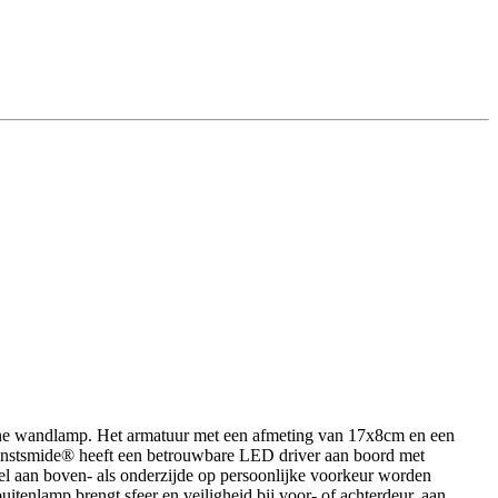
ene wandlamp. Het armatuur met een afmeting van 17x8cm en een
Konstsmide® heeft een betrouwbare LED driver aan boord met
 aan boven- als onderzijde op persoonlijke voorkeur worden
itenlamp brengt sfeer en veiligheid bij voor- of achterdeur, aan