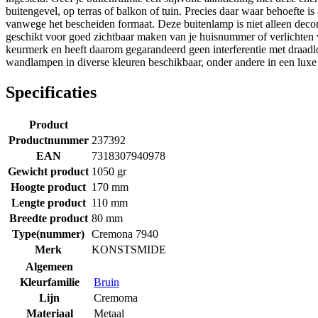
buitengevel, op terras of balkon of tuin. Precies daar waar behoefte is
vanwege het bescheiden formaat. Deze buitenlamp is niet alleen decora
geschikt voor goed zichtbaar maken van je huisnummer of verlichten v
keurmerk en heeft daarom gegarandeerd geen interferentie met draadlo
wandlampen in diverse kleuren beschikbaar, onder andere in een lux
Specificaties
Product
Productnummer
237392
EAN
7318307940978
Gewicht product
1050 gr
Hoogte product
170 mm
Lengte product
110 mm
Breedte product
80 mm
Type(nummer)
Cremona 7940
Merk
KONSTSMIDE
Algemeen
Kleurfamilie
Bruin
Lijn
Cremoma
Materiaal
Metaal