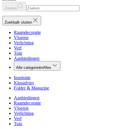
Zoeken
Zoekbalk sluiten
Raamdecoratie
Vloeren
Verlichting
Verf
Tuin
Aanbiedingen
Alle categorieën
Alles
Inspiratie
Klusadvies
Folder & Magazine
Aanbiedingen
Raamdecoratie
Vloeren
Verlichting
Verf
Tuin