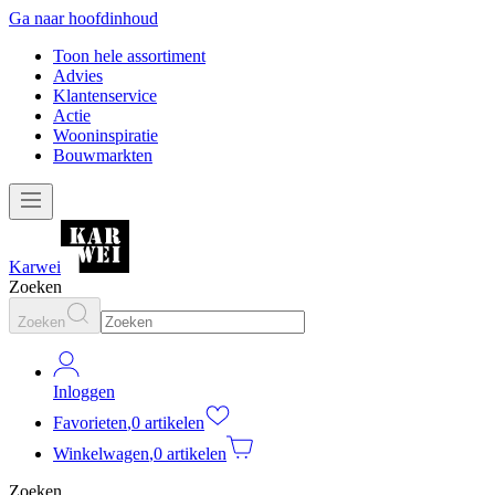
Ga naar hoofdinhoud
Toon hele assortiment
Advies
Klantenservice
Actie
Wooninspiratie
Bouwmarkten
Karwei
Zoeken
Zoeken
Inloggen
Favorieten
,
0 artikelen
Winkelwagen
,
0 artikelen
Zoeken