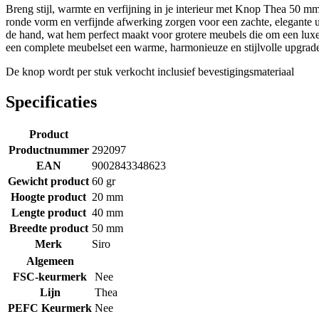
Breng stijl, warmte en verfijning in je interieur met Knop Thea 50 mm.
ronde vorm en verfijnde afwerking zorgen voor een zachte, elegante ui
de hand, wat hem perfect maakt voor grotere meubels die om een luxer
een complete meubelset een warme, harmonieuze en stijlvolle upgrade
De knop wordt per stuk verkocht inclusief bevestigingsmateriaal
Specificaties
Product
Productnummer
292097
EAN
9002843348623
Gewicht product
60 gr
Hoogte product
20 mm
Lengte product
40 mm
Breedte product
50 mm
Merk
Siro
Algemeen
FSC-keurmerk
Nee
Lijn
Thea
PEFC Keurmerk
Nee