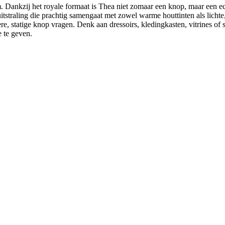
 Dankzij het royale formaat is Thea niet zomaar een knop, maar een echt 
tstraling die prachtig samengaat met zowel warme houttinten als lichte, 
e, statige knop vragen. Denk aan dressoirs, kledingkasten, vitrines o
 te geven.