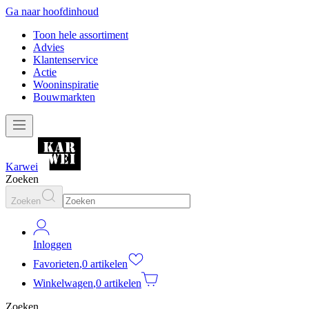
Ga naar hoofdinhoud
Toon hele assortiment
Advies
Klantenservice
Actie
Wooninspiratie
Bouwmarkten
Karwei
Zoeken
Zoeken
Inloggen
Favorieten
,
0 artikelen
Winkelwagen
,
0 artikelen
Zoeken