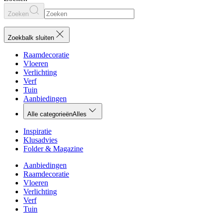
Zoeken
Zoekbalk sluiten
Raamdecoratie
Vloeren
Verlichting
Verf
Tuin
Aanbiedingen
Alle categorieën
Alles
Inspiratie
Klusadvies
Folder & Magazine
Aanbiedingen
Raamdecoratie
Vloeren
Verlichting
Verf
Tuin