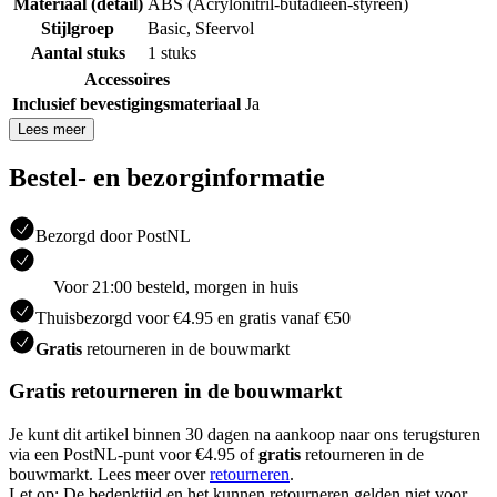
Materiaal (detail)
ABS (Acrylonitril-butadieen-styreen)
Stijlgroep
Basic
,
Sfeervol
Aantal stuks
1 stuks
Accessoires
Inclusief bevestigingsmateriaal
Ja
Lees meer
Bestel- en bezorginformatie
Bezorgd door PostNL
Voor 21:00 besteld, morgen in huis
Thuisbezorgd voor €4.95 en gratis vanaf €50
Gratis
retourneren in de bouwmarkt
Gratis retourneren in de bouwmarkt
Je kunt dit artikel binnen 30 dagen na aankoop naar ons terugsturen
via een PostNL-punt voor €4.95 of
gratis
retourneren in de
bouwmarkt. Lees meer over
retourneren
.
Let op: De bedenktijd en het kunnen retourneren gelden niet voor