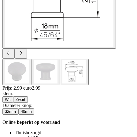
Prijs: 2.99 euro
2
.
99
kleur
:
Wit
Zwart
Diameter knop
:
32mm
40mm
Online
beperkt op voorraad
Thuisbezorgd