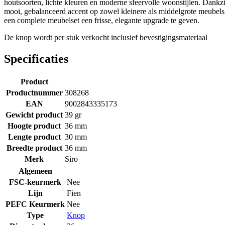
houtsoorten, lichte kleuren en moderne sfeervolle woonstijlen. Dankz
mooi, gebalanceerd accent op zowel kleinere als middelgrote meubel
een complete meubelset een frisse, elegante upgrade te geven.
De knop wordt per stuk verkocht inclusief bevestigingsmateriaal
Specificaties
Product
Productnummer
308268
EAN
9002843335173
Gewicht product
39 gr
Hoogte product
36 mm
Lengte product
30 mm
Breedte product
36 mm
Merk
Siro
Algemeen
FSC-keurmerk
Nee
Lijn
Fien
PEFC Keurmerk
Nee
Type
Knop