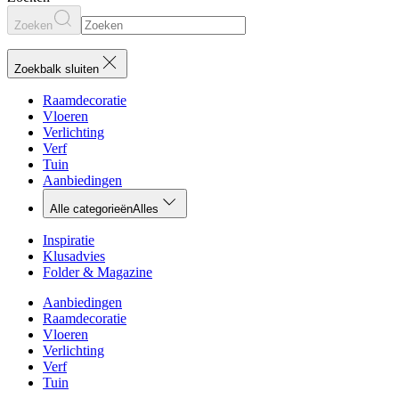
Zoeken
Zoekbalk sluiten
Raamdecoratie
Vloeren
Verlichting
Verf
Tuin
Aanbiedingen
Alle categorieën
Alles
Inspiratie
Klusadvies
Folder & Magazine
Aanbiedingen
Raamdecoratie
Vloeren
Verlichting
Verf
Tuin