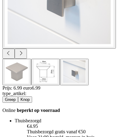
Prijs: 6.99 euro
6
.
99
type_artikel
:
Greep
Knop
Online
beperkt op voorraad
Thuisbezorgd
€4.95
Thuisbezorgd gratis vanaf €50