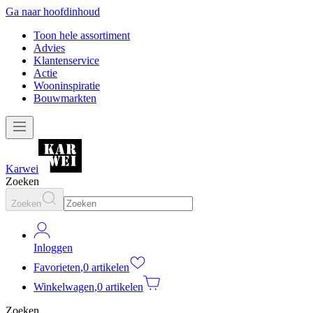
Ga naar hoofdinhoud
Toon hele assortiment
Advies
Klantenservice
Actie
Wooninspiratie
Bouwmarkten
Karwei
Zoeken
Zoeken
Inloggen
Favorieten
,
0 artikelen
Winkelwagen
,
0 artikelen
Zoeken