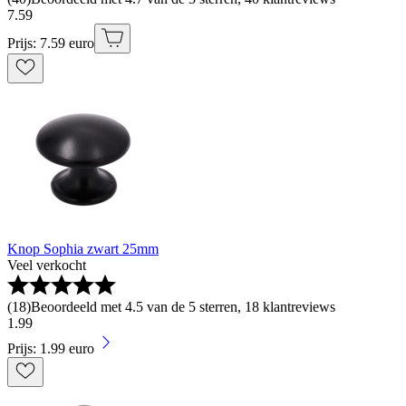
7
.
59
Prijs: 7.59 euro
Knop Sophia zwart 25mm
Veel verkocht
(
18
)
Beoordeeld met 4.5 van de 5 sterren, 18 klantreviews
1
.
99
Prijs: 1.99 euro