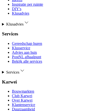
Inspiratie per ruimte
DIY's
Klusadvies
Klusadvies
Services
Gereedschap huren
Klusservice
Advies aan huis
PostNL afhaalpunt
Bekijk alle services
Services
Karwei
Bouwmarkten
Club Karwei
Over Karwei
Klantenservice
Duurzaamheid