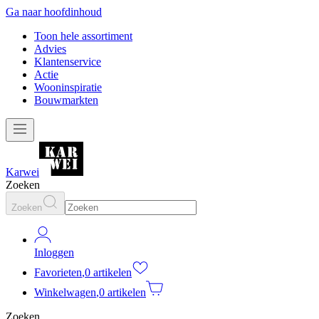
Ga naar hoofdinhoud
Toon hele assortiment
Advies
Klantenservice
Actie
Wooninspiratie
Bouwmarkten
Karwei
Zoeken
Zoeken
Inloggen
Favorieten
,
0 artikelen
Winkelwagen
,
0 artikelen
Zoeken