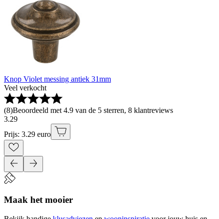
Knop Violet messing antiek 31mm
Veel verkocht
(
8
)
Beoordeeld met 4.9 van de 5 sterren, 8 klantreviews
3
.
29
Prijs: 3.29 euro
Maak het mooier
Bekijk handige
klusadviezen
en
wooninspiratie
voor jouw huis en