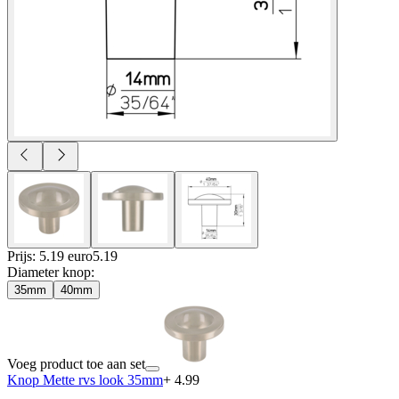
Prijs: 5.19 euro
5
.
19
Diameter knop
:
35mm
40mm
Voeg product toe aan set
Knop Mette rvs look 35mm
+ 4.99