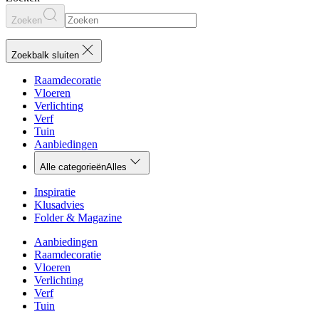
Zoeken
Zoekbalk sluiten
Raamdecoratie
Vloeren
Verlichting
Verf
Tuin
Aanbiedingen
Alle categorieën
Alles
Inspiratie
Klusadvies
Folder & Magazine
Aanbiedingen
Raamdecoratie
Vloeren
Verlichting
Verf
Tuin