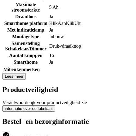
Maximale
5 Ah
stroomsterkte
Draadloos
Ja
Smarthome platform
KlikAanKlikUit
Met indicatielamp
Ja
Montagetype
Inbouw
Samenstelling
Druk-/draaiknop
Schakelaar/Dimmer
Aantal knoppen
16
Smarthome
Ja
Milieukenmerken
Lees meer
Productveiligheid
Verantwoordelijk voor productveiligheid zie
informatie over de fabrikant
Bestel- en bezorginformatie