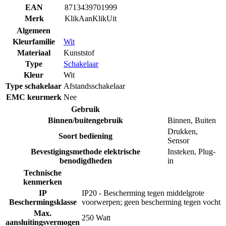
EAN
8713439701999
Merk
KlikAanKlikUit
Algemeen
Kleurfamilie
Wit
Materiaal
Kunststof
Type
Schakelaar
Kleur
Wit
Type schakelaar
Afstandsschakelaar
EMC keurmerk
Nee
Gebruik
Binnen/buitengebruik
Binnen
,
Buiten
Drukken
,
Soort bediening
Sensor
Bevestigingsmethode elektrische
Insteken
,
Plug-
benodigdheden
in
Technische
kenmerken
IP
IP20 - Bescherming tegen middelgrote
Beschermingsklasse
voorwerpen; geen bescherming tegen vocht
Max.
250 Watt
aansluitingsvermogen