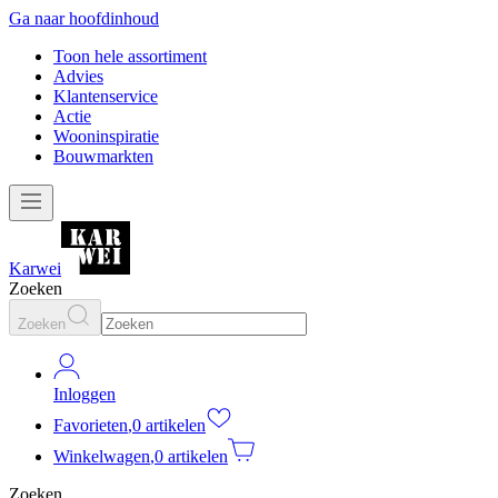
Ga naar hoofdinhoud
Toon hele assortiment
Advies
Klantenservice
Actie
Wooninspiratie
Bouwmarkten
Karwei
Zoeken
Zoeken
Inloggen
Favorieten
,
0 artikelen
Winkelwagen
,
0 artikelen
Zoeken