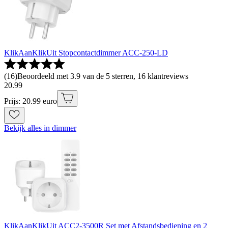
KlikAanKlikUit Stopcontactdimmer ACC-250-LD
(
16
)
Beoordeeld met 3.9 van de 5 sterren, 16 klantreviews
20
.
99
Prijs: 20.99 euro
Bekijk alles in dimmer
KlikAanKlikUit ACC2-3500R Set met Afstandsbediening en 2