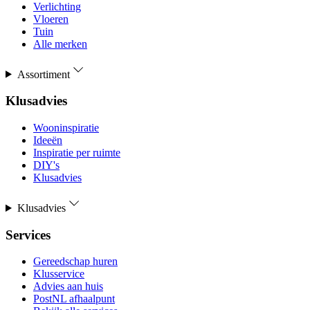
Verlichting
Vloeren
Tuin
Alle merken
Assortiment
Klusadvies
Wooninspiratie
Ideeën
Inspiratie per ruimte
DIY's
Klusadvies
Klusadvies
Services
Gereedschap huren
Klusservice
Advies aan huis
PostNL afhaalpunt