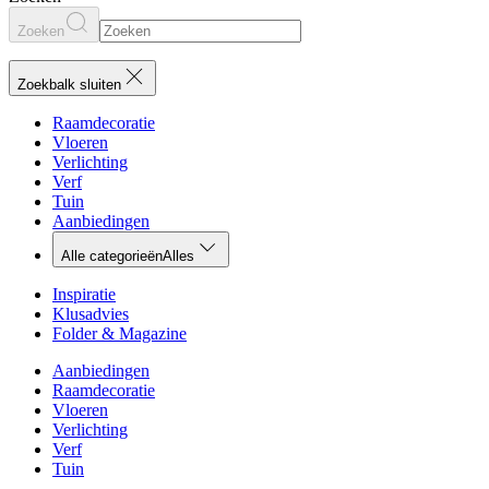
Zoeken
Zoekbalk sluiten
Raamdecoratie
Vloeren
Verlichting
Verf
Tuin
Aanbiedingen
Alle categorieën
Alles
Inspiratie
Klusadvies
Folder & Magazine
Aanbiedingen
Raamdecoratie
Vloeren
Verlichting
Verf
Tuin