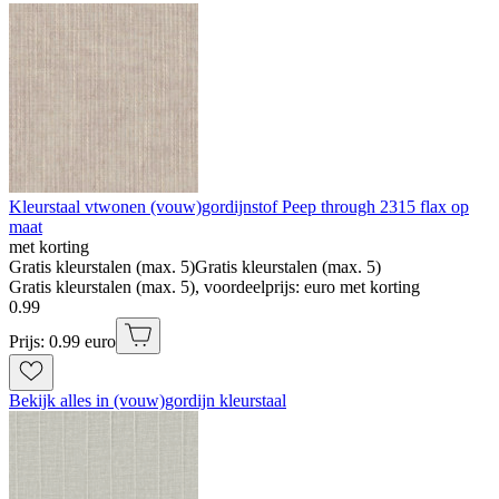
Kleurstaal vtwonen (vouw)gordijnstof Peep through 2315 flax op
maat
met korting
Gratis kleurstalen (max. 5)
Gratis kleurstalen (max. 5)
Gratis kleurstalen (max. 5), voordeelprijs: euro met korting
0
.
99
Prijs: 0.99 euro
Bekijk alles in (vouw)gordijn kleurstaal