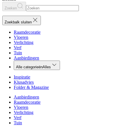
Zoeken
Zoekbalk sluiten
Raamdecoratie
Vloeren
Verlichting
Verf
Tuin
Aanbiedingen
Alle categorieën
Alles
Inspiratie
Klusadvies
Folder & Magazine
Aanbiedingen
Raamdecoratie
Vloeren
Verlichting
Verf
Tuin