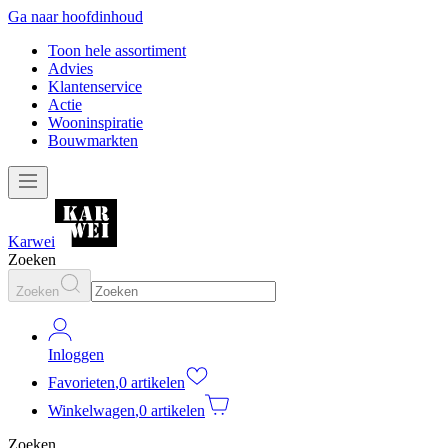
Ga naar hoofdinhoud
Toon hele assortiment
Advies
Klantenservice
Actie
Wooninspiratie
Bouwmarkten
Karwei
Zoeken
Zoeken
Inloggen
Favorieten
,
0 artikelen
Winkelwagen
,
0 artikelen
Zoeken