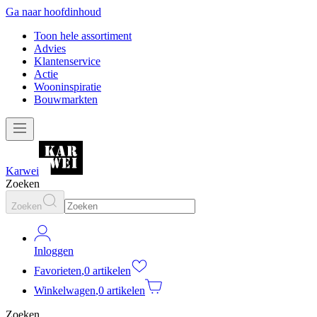
Ga naar hoofdinhoud
Toon hele assortiment
Advies
Klantenservice
Actie
Wooninspiratie
Bouwmarkten
Karwei
Zoeken
Zoeken
Inloggen
Favorieten
,
0 artikelen
Winkelwagen
,
0 artikelen
Zoeken