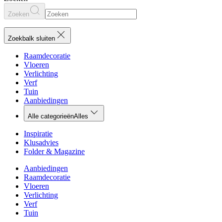
Zoeken
Zoekbalk sluiten
Raamdecoratie
Vloeren
Verlichting
Verf
Tuin
Aanbiedingen
Alle categorieën
Alles
Inspiratie
Klusadvies
Folder & Magazine
Aanbiedingen
Raamdecoratie
Vloeren
Verlichting
Verf
Tuin