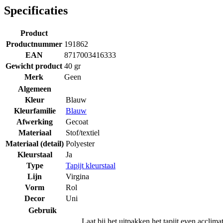
Specificaties
Product
Productnummer
191862
EAN
8717003416333
Gewicht product
40 gr
Merk
Geen
Algemeen
Kleur
Blauw
Kleurfamilie
Blauw
Afwerking
Gecoat
Materiaal
Stof/textiel
Materiaal (detail)
Polyester
Kleurstaal
Ja
Type
Tapijt kleurstaal
Lijn
Virgina
Vorm
Rol
Decor
Uni
Gebruik
Laat bij het uitpakken het tapijt even acclima