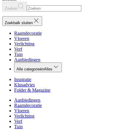
Zoeken
Zoekbalk sluiten
Raamdecoratie
Vloeren
Verlichting
Verf
Tuin
Aanbiedingen
Alle categorieën
Alles
Inspiratie
Klusadvies
Folder & Magazine
Aanbiedingen
Raamdecoratie
Vloeren
Verlichting
Verf
Tuin