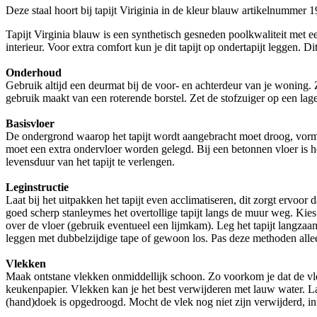
Deze staal hoort bij tapijt Viriginia in de kleur blauw artikelnummer 
Tapijt Virginia blauw is een synthetisch gesneden poolkwaliteit met een
interieur. Voor extra comfort kun je dit tapijt op ondertapijt leggen. D
Onderhoud
Gebruik altijd een deurmat bij de voor- en achterdeur van je woning. Z
gebruik maakt van een roterende borstel. Zet de stofzuiger op een lage
Basisvloer
De ondergrond waarop het tapijt wordt aangebracht moet droog, vormvas
moet een extra ondervloer worden gelegd. Bij een betonnen vloer is h
levensduur van het tapijt te verlengen.
Leginstructie
Laat bij het uitpakken het tapijt even acclimatiseren, dit zorgt ervoor
goed scherp stanleymes het overtollige tapijt langs de muur weg. Kies 
over de vloer (gebruik eventueel een lijmkam). Leg het tapijt langzaa
leggen met dubbelzijdige tape of gewoon los. Pas deze methoden allee
Vlekken
Maak ontstane vlekken onmiddellijk schoon. Zo voorkom je dat de vle
keukenpapier. Vlekken kan je het best verwijderen met lauw water. Laa
(hand)doek is opgedroogd. Mocht de vlek nog niet zijn verwijderd, inf