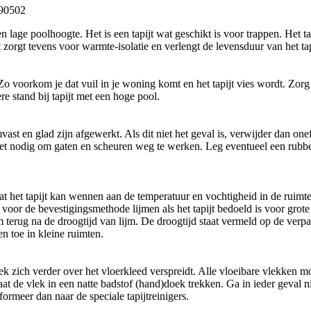
190502
 lage poolhoogte. Het is een tapijt wat geschikt is voor trappen. Het tapi
it zorgt tevens voor warmte-isolatie en verlengt de levensduur van het tap
o voorkom je dat vuil in je woning komt en het tapijt vies wordt. Zorg e
re stand bij tapijt met een hoge pool.
t en glad zijn afgewerkt. Als dit niet het geval is, verwijder dan one
et nodig om gaten en scheuren weg te werken. Leg eventueel een rubber
 dat het tapijt kan wennen aan de temperatuur en vochtigheid in de ruimt
voor de bevestigingsmethode lijmen als het tapijt bedoeld is voor grote 
m terug na de droogtijd van lijm. De droogtijd staat vermeld op de ver
n toe in kleine ruimten.
k zich verder over het vloerkleed verspreidt. Alle vloeibare vlekken 
t de vlek in een natte badstof (hand)doek trekken. Ga in ieder geval n
ormeer dan naar de speciale tapijtreinigers.