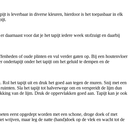
jt is leverbaar in diverse kleuren, hierdoor is het toepasbaar in elk
ijt.
r daarnaast voor dat je het tapijt iedere week stofzuigt en daarbij
ffenheden of oude plinten en vul verder gaten op. Bij een houtenvloer
 ondertapijt onder het tapijt om het geluid te dempen en de
e. Rol het tapijt uit en druk het goed aan tegen de muren. Snij met een
ruimten. Sla het tapijt tot halverwege om en verspreidt de lijm dun
pakking van de lijm. Druk de oppervlakken goed aan. Tapijt kan je ook
moeten eerst opgedept worden met een schone, droge doek of met
iet wrijven, maar leg de natte (hand)doek op de vlek en wacht tot de