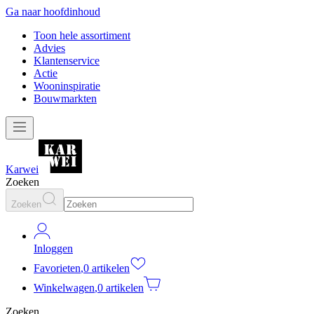
Ga naar hoofdinhoud
Toon hele assortiment
Advies
Klantenservice
Actie
Wooninspiratie
Bouwmarkten
Karwei
Zoeken
Zoeken
Inloggen
Favorieten
,
0 artikelen
Winkelwagen
,
0 artikelen
Zoeken