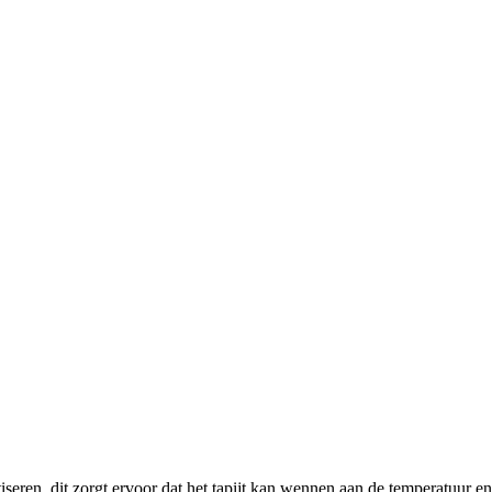
tiseren, dit zorgt ervoor dat het tapijt kan wennen aan de temperatuur en