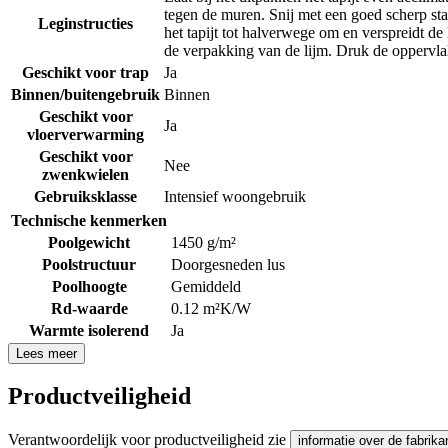
tegen de muren. Snij met een goed scherp stan
Leginstructies
het tapijt tot halverwege om en verspreidt de
de verpakking van de lijm. Druk de oppervlak
Geschikt voor trap
Ja
Binnen/buitengebruik
Binnen
Geschikt voor
Ja
vloerverwarming
Geschikt voor
Nee
zwenkwielen
Gebruiksklasse
Intensief woongebruik
Technische kenmerken
Poolgewicht
1450 g/m²
Poolstructuur
Doorgesneden lus
Poolhoogte
Gemiddeld
Rd-waarde
0.12 m²K/W
Warmte isolerend
Ja
Lees meer
Productveiligheid
Verantwoordelijk voor productveiligheid zie
informatie over de fabrika