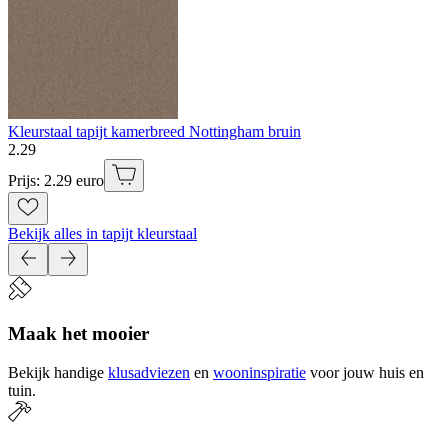
Kleurstaal tapijt kamerbreed Nottingham bruin
2
.
29
Prijs: 2.29 euro
Bekijk alles in tapijt kleurstaal
Maak het mooier
Bekijk handige
klusadviezen
en
wooninspiratie
voor jouw huis en
tuin.