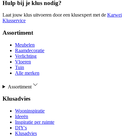
Hulp bij je klus nodig?
Laat jouw klus uitvoeren door een klusexpert met de
Karwei
Klusservice
Assortiment
Meubelen
Raamdecoratie
Verlichting
Vloeren
Tuin
Alle merken
Assortiment
Klusadvies
Wooninspiratie
Ideeën
Inspiratie per ruimte
DIY's
Klusadvies