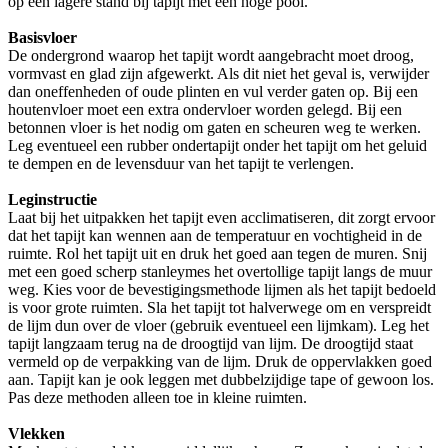
op een lagere stand bij tapijt met een hoge pool.
Basisvloer
De ondergrond waarop het tapijt wordt aangebracht moet droog,
vormvast en glad zijn afgewerkt. Als dit niet het geval is, verwijder
dan oneffenheden of oude plinten en vul verder gaten op. Bij een
houtenvloer moet een extra ondervloer worden gelegd. Bij een
betonnen vloer is het nodig om gaten en scheuren weg te werken.
Leg eventueel een rubber ondertapijt onder het tapijt om het geluid
te dempen en de levensduur van het tapijt te verlengen.
Leginstructie
Laat bij het uitpakken het tapijt even acclimatiseren, dit zorgt ervoor
dat het tapijt kan wennen aan de temperatuur en vochtigheid in de
ruimte. Rol het tapijt uit en druk het goed aan tegen de muren. Snij
met een goed scherp stanleymes het overtollige tapijt langs de muur
weg. Kies voor de bevestigingsmethode lijmen als het tapijt bedoeld
is voor grote ruimten. Sla het tapijt tot halverwege om en verspreidt
de lijm dun over de vloer (gebruik eventueel een lijmkam). Leg het
tapijt langzaam terug na de droogtijd van lijm. De droogtijd staat
vermeld op de verpakking van de lijm. Druk de oppervlakken goed
aan. Tapijt kan je ook leggen met dubbelzijdige tape of gewoon los.
Pas deze methoden alleen toe in kleine ruimten.
Vlekken