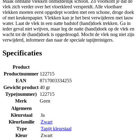
Maak ontstane vlekken onmiddellijk schoon. Zo voorkom je dat de
vlek zich verder over het vloerkleed verspreidt. Alle vloeibare
vlekken moeten eerst opgedept worden met een schone, droge doek
of met keukenpapier. Vlekken kan je het best verwijderen met lauw
water. Laat de vlek in een natte badstof (hand)doek trekken. Ga in
ieder geval niet wrijven, maar leg de natte (hand)doek op de vlek en
wacht tot de (hand)doek is opgedroogd. Mocht de vlek nog niet zijn
verwijderd, informeer dan naar de speciale tapijtreinigers.
Specificaties
Product
Productnummer
122715
EAN
8717003334255
Gewicht product
40 gr
Type(nummer)
122715
Merk
Geen
Algemeen
Kleurstaal
Ja
Kleurfamilie
Zwart
Type
Tapijt kleurstaal
Kleur
Zwart