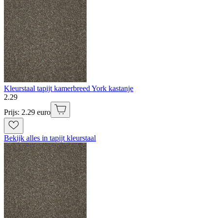
Kleurstaal tapijt kamerbreed York kastanje
2
.
29
Prijs: 2.29 euro
Bekijk alles in tapijt kleurstaal