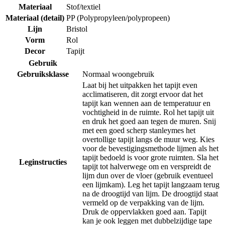
Materiaal
Stof/textiel
Materiaal (detail)
PP (Polypropyleen/polypropeen)
Lijn
Bristol
Vorm
Rol
Decor
Tapijt
Gebruik
Gebruiksklasse
Normaal woongebruik
Laat bij het uitpakken het tapijt even
acclimatiseren, dit zorgt ervoor dat het
tapijt kan wennen aan de temperatuur en
vochtigheid in de ruimte. Rol het tapijt uit
en druk het goed aan tegen de muren. Snij
met een goed scherp stanleymes het
overtollige tapijt langs de muur weg. Kies
voor de bevestigingsmethode lijmen als het
tapijt bedoeld is voor grote ruimten. Sla het
Leginstructies
tapijt tot halverwege om en verspreidt de
lijm dun over de vloer (gebruik eventueel
een lijmkam). Leg het tapijt langzaam terug
na de droogtijd van lijm. De droogtijd staat
vermeld op de verpakking van de lijm.
Druk de oppervlakken goed aan. Tapijt
kan je ook leggen met dubbelzijdige tape