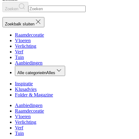
Zoeken
Zoekbalk sluiten
Raamdecoratie
Vloeren
Verlichting
Verf
Tuin
Aanbiedingen
Alle categorieën
Alles
Inspiratie
Klusadvies
Folder & Magazine
Aanbiedingen
Raamdecoratie
Vloeren
Verlichting
Verf
Tuin