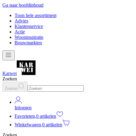
Ga naar hoofdinhoud
Toon hele assortiment
Advies
Klantenservice
Actie
Wooninspiratie
Bouwmarkten
Karwei
Zoeken
Zoeken
Inloggen
Favorieten
,
0 artikelen
Winkelwagen
,
0 artikelen
Zoeken