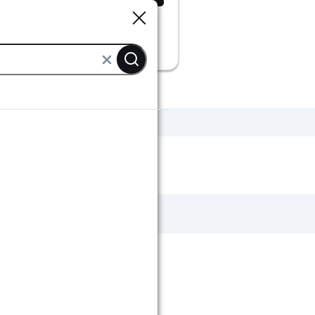
Sluiten
Sluiten
loeren zwart