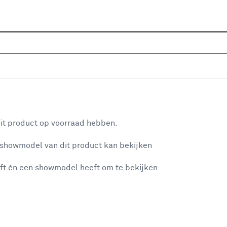
Sluiten
 zwart
Home
Assortiment
Vloeren
Alle vloeren
Alle-v
Je gekozen filters:
aan je winkelwagen
Kleurfamilie
Zwart
it product op voorraad hebben.
 showmodel van dit product kan bekijken
n je winkelwagen:
Kleur
ft én een showmodel heeft om te bekijken
antraciet
(28)
zwart
(8)
Zwartblauw
(2)
misgegaan...