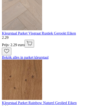
Kleurstaal Parket Visgraat Rustiek Gerookt Eiken
2
.
29
Prijs: 2.29 euro
Bekijk alles in parket kleurstaal
Kleurstaal Parket Rainbow Naturel Geolied Eiken