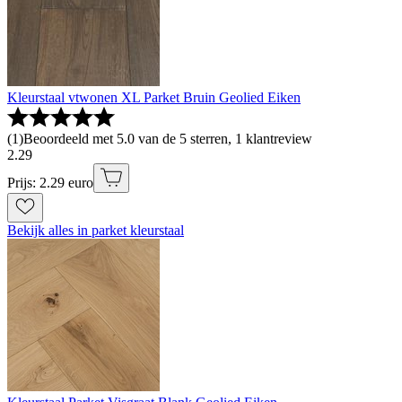
Kleurstaal vtwonen XL Parket Bruin Geolied Eiken
(
1
)
Beoordeeld met 5.0 van de 5 sterren, 1 klantreview
2
.
29
Prijs: 2.29 euro
Bekijk alles in parket kleurstaal