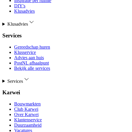
Inspiratie per ruimte
DIY's
Klusadvies
Klusadvies
Services
Gereedschap huren
Klusservice
Advies aan huis
PostNL afhaalpunt
Bekijk alle services
Services
Karwei
Bouwmarkten
Club Karwei
Over Karwei
Klantenservice
Duurzaamheid
Vacatures