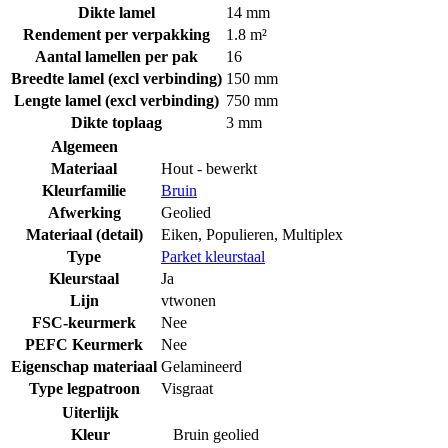
Dikte lamel
14 mm
Rendement per verpakking
1.8 m²
Aantal lamellen per pak
16
Breedte lamel (excl verbinding)
150 mm
Lengte lamel (excl verbinding)
750 mm
Dikte toplaag
3 mm
Algemeen
Materiaal
Hout - bewerkt
Kleurfamilie
Bruin
Afwerking
Geolied
Materiaal (detail)
Eiken
,
Populieren
,
Multiplex
Type
Parket kleurstaal
Kleurstaal
Ja
Lijn
vtwonen
FSC-keurmerk
Nee
PEFC Keurmerk
Nee
Eigenschap materiaal
Gelamineerd
Type legpatroon
Visgraat
Uiterlijk
Kleur
Bruin geolied