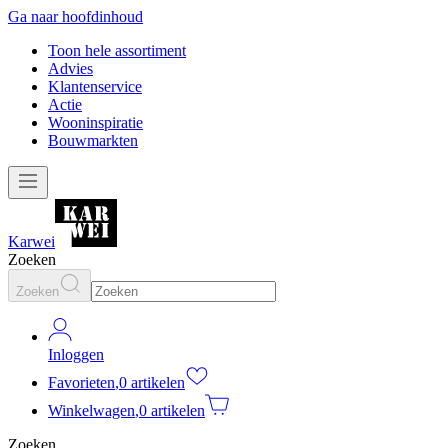
Ga naar hoofdinhoud
Toon hele assortiment
Advies
Klantenservice
Actie
Wooninspiratie
Bouwmarkten
Karwei
Zoeken
Zoeken
Inloggen
Favorieten
,
0 artikelen
Winkelwagen
,
0 artikelen
Zoeken