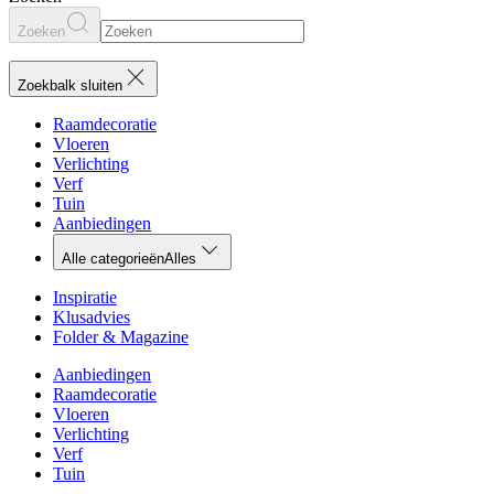
Zoeken
Zoekbalk sluiten
Raamdecoratie
Vloeren
Verlichting
Verf
Tuin
Aanbiedingen
Alle categorieën
Alles
Inspiratie
Klusadvies
Folder & Magazine
Aanbiedingen
Raamdecoratie
Vloeren
Verlichting
Verf
Tuin