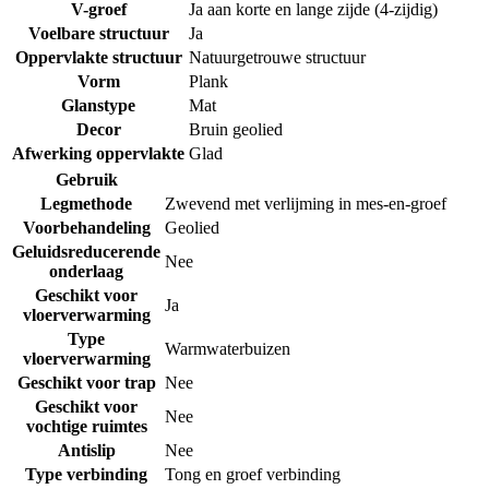
V-groef
Ja aan korte en lange zijde (4-zijdig)
Voelbare structuur
Ja
Oppervlakte structuur
Natuurgetrouwe structuur
Vorm
Plank
Glanstype
Mat
Decor
Bruin geolied
Afwerking oppervlakte
Glad
Gebruik
Legmethode
Zwevend met verlijming in mes-en-groef
Voorbehandeling
Geolied
Geluidsreducerende
Nee
onderlaag
Geschikt voor
Ja
vloerverwarming
Type
Warmwaterbuizen
vloerverwarming
Geschikt voor trap
Nee
Geschikt voor
Nee
vochtige ruimtes
Antislip
Nee
Type verbinding
Tong en groef verbinding