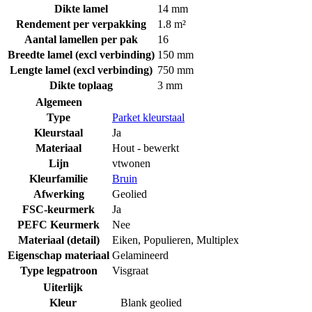
Dikte lamel
14 mm
Rendement per verpakking
1.8 m²
Aantal lamellen per pak
16
Breedte lamel (excl verbinding)
150 mm
Lengte lamel (excl verbinding)
750 mm
Dikte toplaag
3 mm
Algemeen
Type
Parket kleurstaal
Kleurstaal
Ja
Materiaal
Hout - bewerkt
Lijn
vtwonen
Kleurfamilie
Bruin
Afwerking
Geolied
FSC-keurmerk
Ja
PEFC Keurmerk
Nee
Materiaal (detail)
Eiken
,
Populieren
,
Multiplex
Eigenschap materiaal
Gelamineerd
Type legpatroon
Visgraat
Uiterlijk
Kleur
Blank geolied