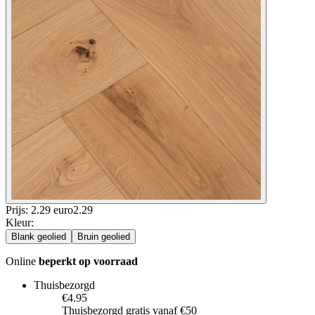
Prijs: 2.29 euro
2
.
29
Kleur
:
Blank geolied
Bruin geolied
Online
beperkt op voorraad
Thuisbezorgd
€4.95
Thuisbezorgd gratis vanaf €50