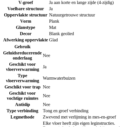
V-groef
Ja aan korte en lange zijde (4-zijdig)
Voelbare structuur
Ja
Oppervlakte structuur
Natuurgetrouwe structuur
Vorm
Plank
Glanstype
Mat
Decor
Blank geolied
Afwerking oppervlakte
Glad
Gebruik
Geluidsreducerende
Nee
onderlaag
Geschikt voor
Ja
vloerverwarming
Type
Warmwaterbuizen
vloerverwarming
Geschikt voor trap
Nee
Geschikt voor
Nee
vochtige ruimtes
Antislip
Nee
Type verbinding
Tong en groef verbinding
Legmethode
Zwevend met verlijming in mes-en-groef
Elke vloer heeft zijn eigen leginstructies.