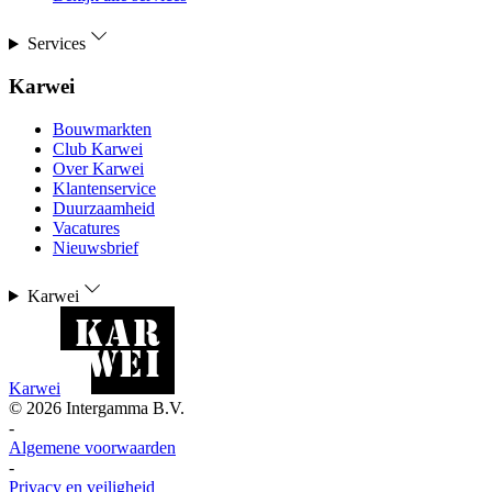
Services
Karwei
Bouwmarkten
Club Karwei
Over Karwei
Klantenservice
Duurzaamheid
Vacatures
Nieuwsbrief
Karwei
Karwei
©
2026
Intergamma B.V.
-
Algemene voorwaarden
-
Privacy en veiligheid