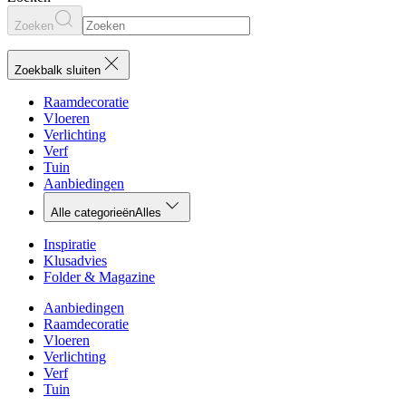
Zoeken
Zoekbalk sluiten
Raamdecoratie
Vloeren
Verlichting
Verf
Tuin
Aanbiedingen
Alle categorieën
Alles
Inspiratie
Klusadvies
Folder & Magazine
Aanbiedingen
Raamdecoratie
Vloeren
Verlichting
Verf
Tuin