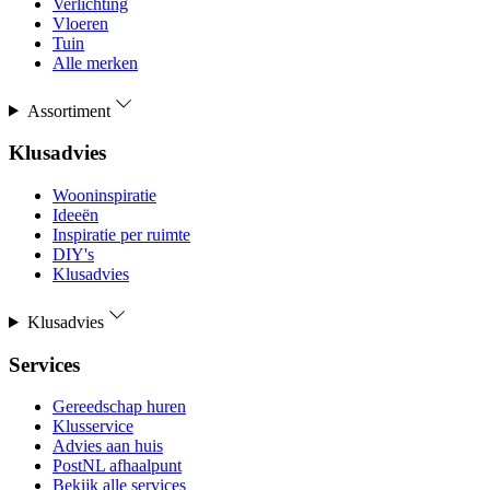
Verlichting
Vloeren
Tuin
Alle merken
Assortiment
Klusadvies
Wooninspiratie
Ideeën
Inspiratie per ruimte
DIY's
Klusadvies
Klusadvies
Services
Gereedschap huren
Klusservice
Advies aan huis
PostNL afhaalpunt
Bekijk alle services