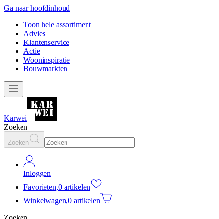
Ga naar hoofdinhoud
Toon hele assortiment
Advies
Klantenservice
Actie
Wooninspiratie
Bouwmarkten
Karwei
Zoeken
Zoeken
Inloggen
Favorieten
,
0 artikelen
Winkelwagen
,
0 artikelen
Zoeken