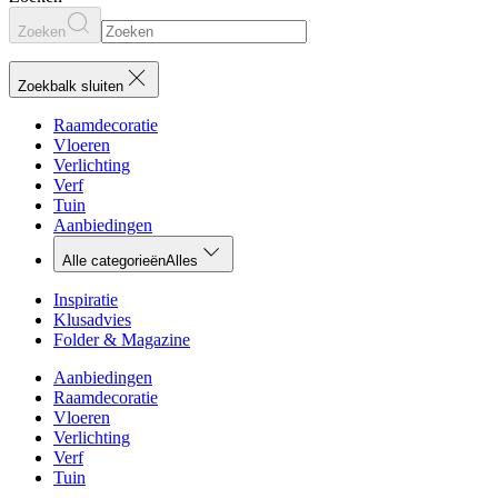
Zoeken
Zoekbalk sluiten
Raamdecoratie
Vloeren
Verlichting
Verf
Tuin
Aanbiedingen
Alle categorieën
Alles
Inspiratie
Klusadvies
Folder & Magazine
Aanbiedingen
Raamdecoratie
Vloeren
Verlichting
Verf
Tuin