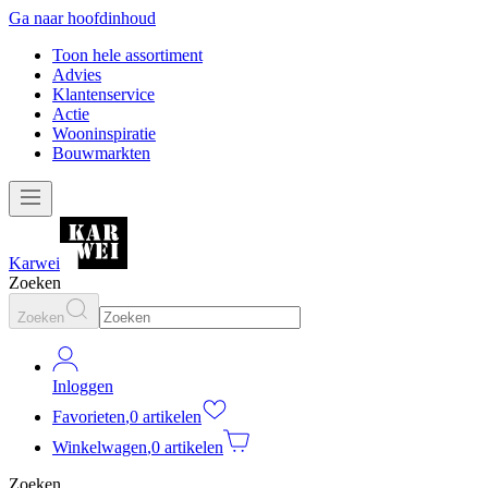
Ga naar hoofdinhoud
Toon hele assortiment
Advies
Klantenservice
Actie
Wooninspiratie
Bouwmarkten
Karwei
Zoeken
Zoeken
Inloggen
Favorieten
,
0 artikelen
Winkelwagen
,
0 artikelen
Zoeken