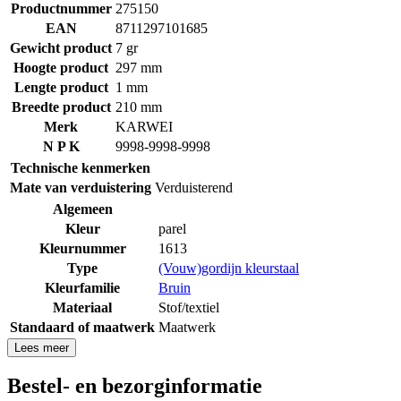
Productnummer
275150
EAN
8711297101685
Gewicht product
7 gr
Hoogte product
297 mm
Lengte product
1 mm
Breedte product
210 mm
Merk
KARWEI
N P K
9998-9998-9998
Technische kenmerken
Mate van verduistering
Verduisterend
Algemeen
Kleur
parel
Kleurnummer
1613
Type
(Vouw)gordijn kleurstaal
Kleurfamilie
Bruin
Materiaal
Stof/textiel
Standaard of maatwerk
Maatwerk
Lees meer
Bestel- en bezorginformatie