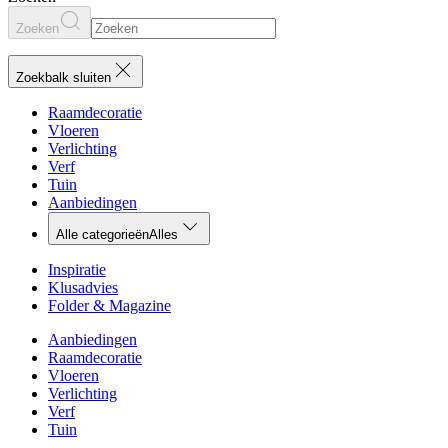
Zoeken
Zoekbalk sluiten
Raamdecoratie
Vloeren
Verlichting
Verf
Tuin
Aanbiedingen
Alle categorieën
Alles
Inspiratie
Klusadvies
Folder & Magazine
Aanbiedingen
Raamdecoratie
Vloeren
Verlichting
Verf
Tuin