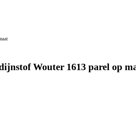
maat
jnstof Wouter 1613 parel op m