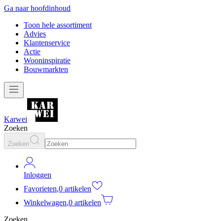
Ga naar hoofdinhoud
Toon hele assortiment
Advies
Klantenservice
Actie
Wooninspiratie
Bouwmarkten
Karwei
Zoeken
Zoeken
Inloggen
Favorieten
,
0 artikelen
Winkelwagen
,
0 artikelen
Zoeken