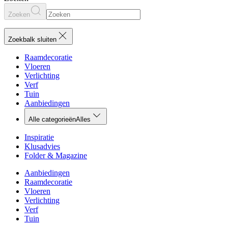
Zoeken
Zoekbalk sluiten
Raamdecoratie
Vloeren
Verlichting
Verf
Tuin
Aanbiedingen
Alle categorieën
Alles
Inspiratie
Klusadvies
Folder & Magazine
Aanbiedingen
Raamdecoratie
Vloeren
Verlichting
Verf
Tuin