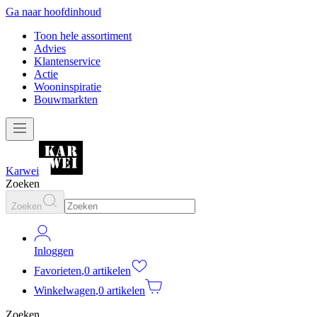
Ga naar hoofdinhoud
Toon hele assortiment
Advies
Klantenservice
Actie
Wooninspiratie
Bouwmarkten
Karwei
Zoeken
Zoeken
Inloggen
Favorieten
,
0 artikelen
Winkelwagen
,
0 artikelen
Zoeken