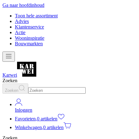
Ga naar hoofdinhoud
Toon hele assortiment
Advies
Klantenservice
Actie
Wooninspiratie
Bouwmarkten
Karwei
Zoeken
Zoeken
Inloggen
Favorieten
,
0 artikelen
Winkelwagen
,
0 artikelen
Zoeken