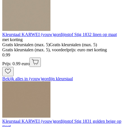
Kleurstaal KARWEI (vouw)gordijnstof Stig 1832 linen op maat
met korting
Gratis kleurstalen (max. 5)
Gratis kleurstalen (max. 5)
Gratis kleurstalen (max. 5), voordeelprijs: euro met korting
0
.
99
Prijs: 0.99 euro
Bekijk alles in (vouw)gordijn kleurstaal
Kleurstaal KARWEI (vouw)gordijnstof Stig 1831 golden beige op
maat