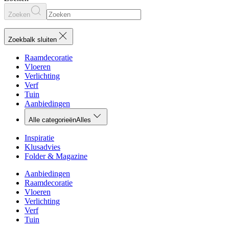
Zoeken
Zoekbalk sluiten
Raamdecoratie
Vloeren
Verlichting
Verf
Tuin
Aanbiedingen
Alle categorieën
Alles
Inspiratie
Klusadvies
Folder & Magazine
Aanbiedingen
Raamdecoratie
Vloeren
Verlichting
Verf
Tuin