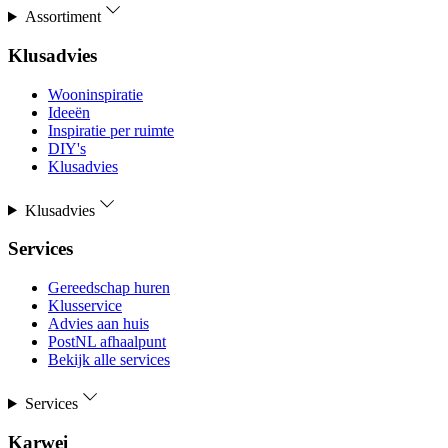
Assortiment
Klusadvies
Wooninspiratie
Ideeën
Inspiratie per ruimte
DIY's
Klusadvies
Klusadvies
Services
Gereedschap huren
Klusservice
Advies aan huis
PostNL afhaalpunt
Bekijk alle services
Services
Karwei