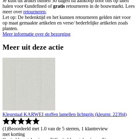
Je kunt dit artikel binnen 30 dagen na aankoop door ons op laten
halen voor €undefined of
gratis
retourneren in de bouwmarkt. Lees
meer over
retourneren
.
Let op: De bedenktijd en het kunnen retourneren gelden niet voor
op maat gemaakte artikelen en verse/ bederfelijke artikelen zoals
planten.
Meer informatie over de bezorging
Meer uit deze actie
Kleurstaal KARWEI stoffen lamellen lichtgrijs (kleurnr. 22394)
(
1
)
Beoordeeld met 1.0 van de 5 sterren, 1 klantreview
met korting