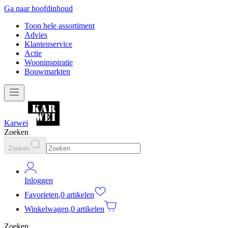
Ga naar hoofdinhoud
Toon hele assortiment
Advies
Klantenservice
Actie
Wooninspiratie
Bouwmarkten
Karwei
Zoeken
Zoeken
Inloggen
Favorieten
,
0 artikelen
Winkelwagen
,
0 artikelen
Zoeken