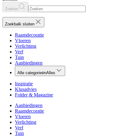
Zoeken
Zoekbalk sluiten
Raamdecoratie
Vloeren
Verlichting
Verf
Tuin
Aanbiedingen
Alle categorieën
Alles
Inspiratie
Klusadvies
Folder & Magazine
Aanbiedingen
Raamdecoratie
Vloeren
Verlichting
Verf
Tuin