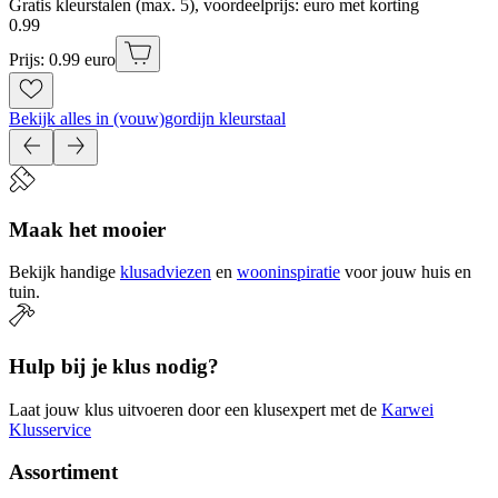
Gratis kleurstalen (max. 5), voordeelprijs: euro met korting
0
.
99
Prijs: 0.99 euro
Bekijk alles in (vouw)gordijn kleurstaal
Maak het mooier
Bekijk handige
klusadviezen
en
wooninspiratie
voor jouw huis en
tuin.
Hulp bij je klus nodig?
Laat jouw klus uitvoeren door een klusexpert met de
Karwei
Klusservice
Assortiment