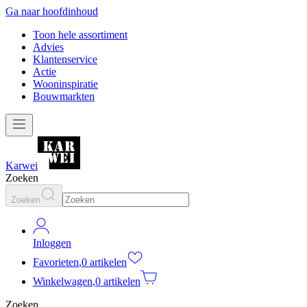
Ga naar hoofdinhoud
Toon hele assortiment
Advies
Klantenservice
Actie
Wooninspiratie
Bouwmarkten
Karwei
Zoeken
Zoeken
Inloggen
Favorieten
,
0 artikelen
Winkelwagen
,
0 artikelen
Zoeken