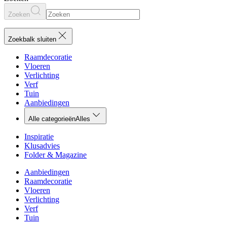
Zoeken
Zoekbalk sluiten
Raamdecoratie
Vloeren
Verlichting
Verf
Tuin
Aanbiedingen
Alle categorieën
Alles
Inspiratie
Klusadvies
Folder & Magazine
Aanbiedingen
Raamdecoratie
Vloeren
Verlichting
Verf
Tuin