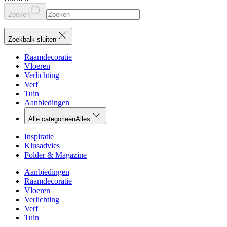
Zoeken
Zoekbalk sluiten
Raamdecoratie
Vloeren
Verlichting
Verf
Tuin
Aanbiedingen
Alle categorieën
Alles
Inspiratie
Klusadvies
Folder & Magazine
Aanbiedingen
Raamdecoratie
Vloeren
Verlichting
Verf
Tuin