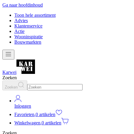
Ga naar hoofdinhoud
Toon hele assortiment
Advies
Klantenservice
Actie
Wooninspiratie
Bouwmarkten
Karwei
Zoeken
Zoeken
Inloggen
Favorieten
,
0 artikelen
Winkelwagen
,
0 artikelen
Zoeken