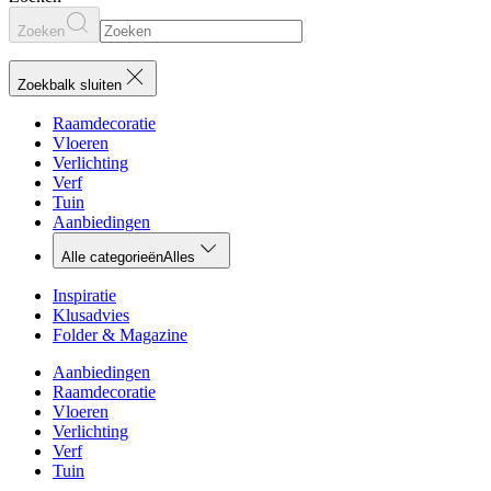
Zoeken
Zoekbalk sluiten
Raamdecoratie
Vloeren
Verlichting
Verf
Tuin
Aanbiedingen
Alle categorieën
Alles
Inspiratie
Klusadvies
Folder & Magazine
Aanbiedingen
Raamdecoratie
Vloeren
Verlichting
Verf
Tuin