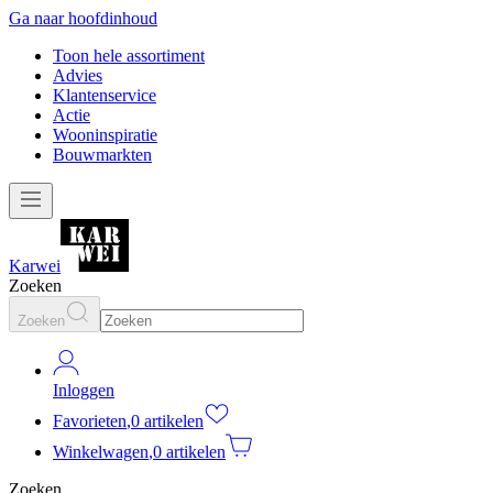
Ga naar hoofdinhoud
Toon hele assortiment
Advies
Klantenservice
Actie
Wooninspiratie
Bouwmarkten
Karwei
Zoeken
Zoeken
Inloggen
Favorieten
,
0 artikelen
Winkelwagen
,
0 artikelen
Zoeken