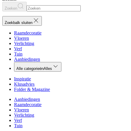
Zoeken
Zoekbalk sluiten
Raamdecoratie
Vloeren
Verlichting
Verf
Tuin
Aanbiedingen
Alle categorieën
Alles
Inspiratie
Klusadvies
Folder & Magazine
Aanbiedingen
Raamdecoratie
Vloeren
Verlichting
Verf
Tuin