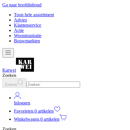
Ga naar hoofdinhoud
Toon hele assortiment
Advies
Klantenservice
Actie
Wooninspiratie
Bouwmarkten
Karwei
Zoeken
Zoeken
Inloggen
Favorieten
,
0 artikelen
Winkelwagen
,
0 artikelen
Zoeken