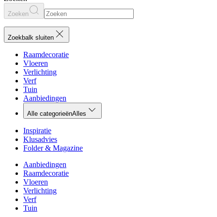
Zoeken
Zoekbalk sluiten
Raamdecoratie
Vloeren
Verlichting
Verf
Tuin
Aanbiedingen
Alle categorieën
Alles
Inspiratie
Klusadvies
Folder & Magazine
Aanbiedingen
Raamdecoratie
Vloeren
Verlichting
Verf
Tuin