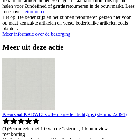
Je kunt dit artikel binnen 30 dagen na aankoop door ons op laten
halen voor €undefined of
gratis
retourneren in de bouwmarkt. Lees
meer over
retourneren
.
Let op: De bedenktijd en het kunnen retourneren gelden niet voor
op maat gemaakte artikelen en verse/ bederfelijke artikelen zoals
planten.
Meer informatie over de bezorging
Meer uit deze actie
Kleurstaal KARWEI stoffen lamellen lichtgrijs (kleurnr. 22394)
(
1
)
Beoordeeld met 1.0 van de 5 sterren, 1 klantreview
met korting