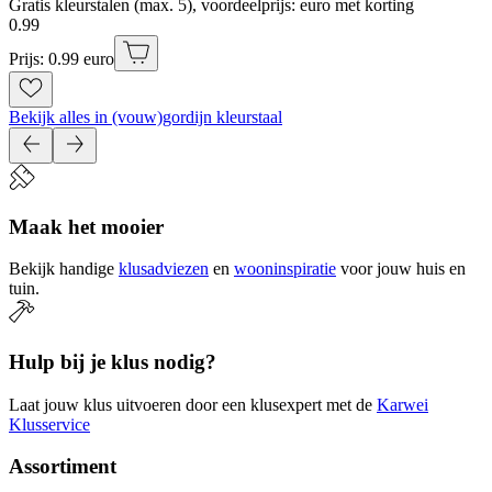
Gratis kleurstalen (max. 5), voordeelprijs: euro met korting
0
.
99
Prijs: 0.99 euro
Bekijk alles in (vouw)gordijn kleurstaal
Maak het mooier
Bekijk handige
klusadviezen
en
wooninspiratie
voor jouw huis en
tuin.
Hulp bij je klus nodig?
Laat jouw klus uitvoeren door een klusexpert met de
Karwei
Klusservice
Assortiment