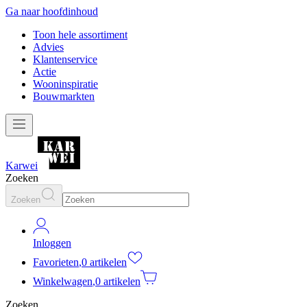
Ga naar hoofdinhoud
Toon hele assortiment
Advies
Klantenservice
Actie
Wooninspiratie
Bouwmarkten
Karwei
Zoeken
Zoeken
Inloggen
Favorieten
,
0 artikelen
Winkelwagen
,
0 artikelen
Zoeken