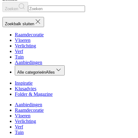
Zoeken
Zoekbalk sluiten
Raamdecoratie
Vloeren
Verlichting
Verf
Tuin
Aanbiedingen
Alle categorieën
Alles
Inspiratie
Klusadvies
Folder & Magazine
Aanbiedingen
Raamdecoratie
Vloeren
Verlichting
Verf
Tuin