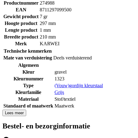
Productnummer
274988
EAN
8711297099500
Gewicht product
7 gr
Hoogte product
297 mm
Lengte product
1 mm
Breedte product
210 mm
Merk
KARWEI
Technische kenmerken
Mate van verduistering
Deels verduisterend
Algemeen
Kleur
gravel
Kleurnummer
1323
Type
(Vouw)gordijn kleurstaal
Kleurfamilie
Grijs
Materiaal
Stof/textiel
Standaard of maatwerk
Maatwerk
Lees meer
Bestel- en bezorginformatie