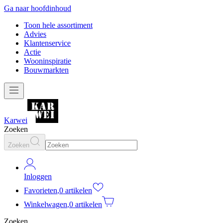
Ga naar hoofdinhoud
Toon hele assortiment
Advies
Klantenservice
Actie
Wooninspiratie
Bouwmarkten
Karwei
Zoeken
Zoeken
Inloggen
Favorieten
,
0 artikelen
Winkelwagen
,
0 artikelen
Zoeken