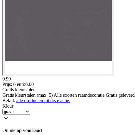
0.99
Prijs: 0 euro
0
.
00
Gratis kleurstalen
Gratis kleurstalen (max. 5) Alle soorten raamdecoratie Gratis gelever
Bekijk
alle producten uit deze actie.
Kleur
:
Online
op voorraad