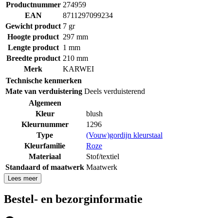
Productnummer
274959
EAN
8711297099234
Gewicht product
7 gr
Hoogte product
297 mm
Lengte product
1 mm
Breedte product
210 mm
Merk
KARWEI
Technische kenmerken
Mate van verduistering
Deels verduisterend
Algemeen
Kleur
blush
Kleurnummer
1296
Type
(Vouw)gordijn kleurstaal
Kleurfamilie
Roze
Materiaal
Stof/textiel
Standaard of maatwerk
Maatwerk
Lees meer
Bestel- en bezorginformatie