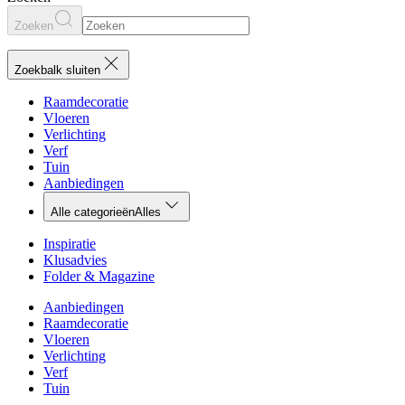
Zoeken
Zoekbalk sluiten
Raamdecoratie
Vloeren
Verlichting
Verf
Tuin
Aanbiedingen
Alle categorieën
Alles
Inspiratie
Klusadvies
Folder & Magazine
Aanbiedingen
Raamdecoratie
Vloeren
Verlichting
Verf
Tuin