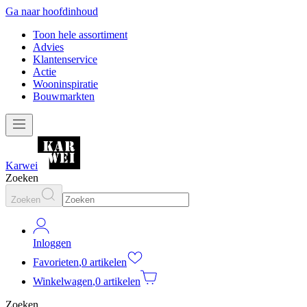
Ga naar hoofdinhoud
Toon hele assortiment
Advies
Klantenservice
Actie
Wooninspiratie
Bouwmarkten
Karwei
Zoeken
Zoeken
Inloggen
Favorieten
,
0 artikelen
Winkelwagen
,
0 artikelen
Zoeken