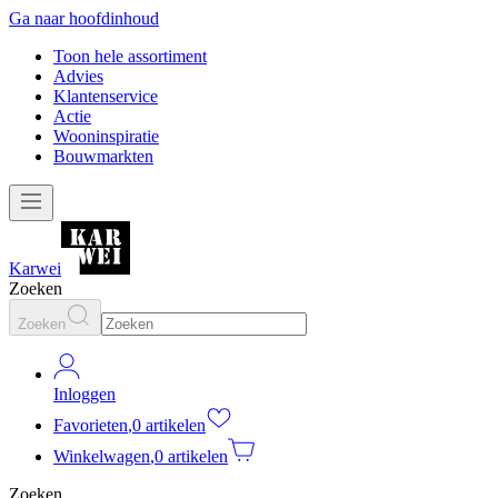
Ga naar hoofdinhoud
Toon hele assortiment
Advies
Klantenservice
Actie
Wooninspiratie
Bouwmarkten
Karwei
Zoeken
Zoeken
Inloggen
Favorieten
,
0 artikelen
Winkelwagen
,
0 artikelen
Zoeken