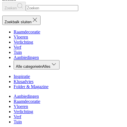
Zoeken
Zoekbalk sluiten
Raamdecoratie
Vloeren
Verlichting
Verf
Tuin
Aanbiedingen
Alle categorieën
Alles
Inspiratie
Klusadvies
Folder & Magazine
Aanbiedingen
Raamdecoratie
Vloeren
Verlichting
Verf
Tuin